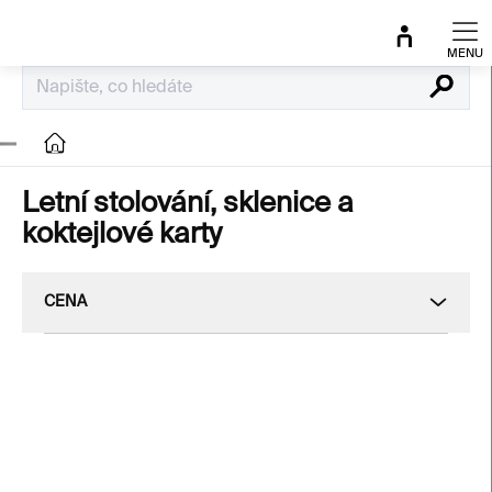
Přejít
na
obsah
Hledat
Domů
Letní stolování, sklenice a
koktejlové karty
CENA
V
ý
NOVINKA
p
i