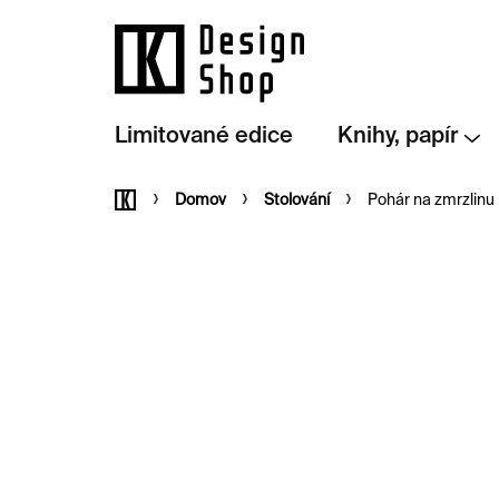
Přejít
na
obsah
Limitované edice
Knihy, papír
Domů
Domov
Stolování
Pohár na zmrzlinu 
NOVINKA