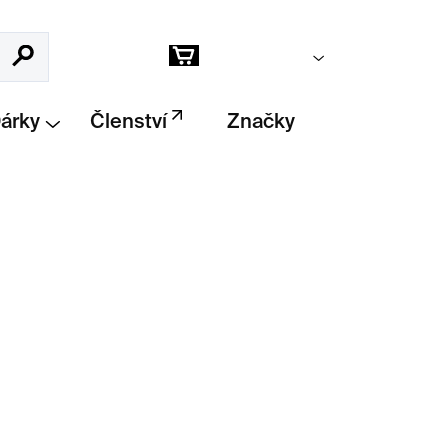
Prázdný košík
Hledat
Nákupní
košík
Dárky
Členství
Značky
Přidat do košíku