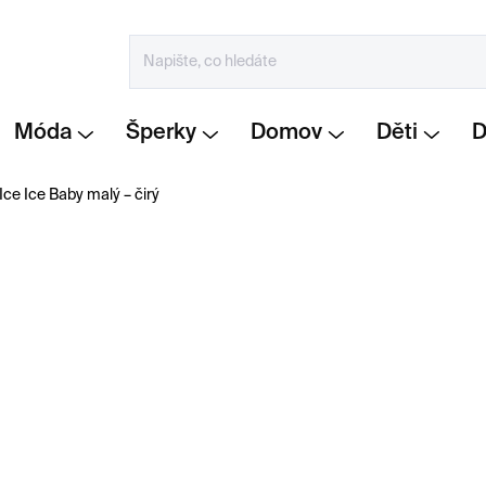
Móda
Šperky
Domov
Děti
Ice Ice Baby malý – čirý
1 820 Kč
Měrná
SKLADEM
cena:
−
+