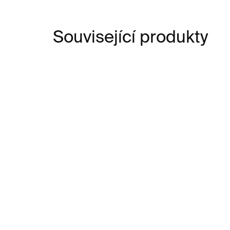
Související produkty
NOVIN
SKLADEM
Pohár na zmrzlinu Guilty
Po