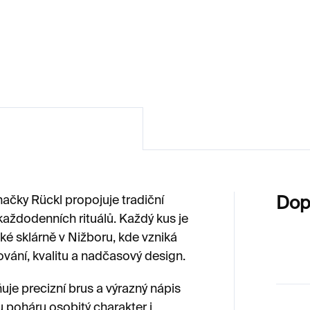
ss – čirý
ml
020 Kč
4 260 Kč
ačky Rückl propojuje tradiční
Dop
každodenních rituálů. Každý kus je
cké sklárně v Nižboru, kde vzniká
ování, kvalitu a nadčasový design.
uje precizní brus a výrazný nápis
 poháru osobitý charakter i