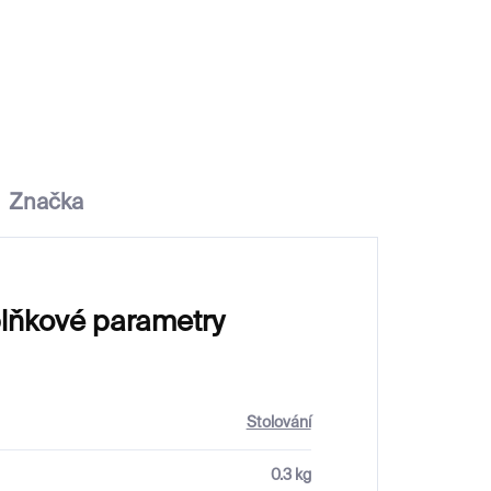
1200 ml
4 500 Kč
Značka
lňkové parametry
Stolování
0.3 kg