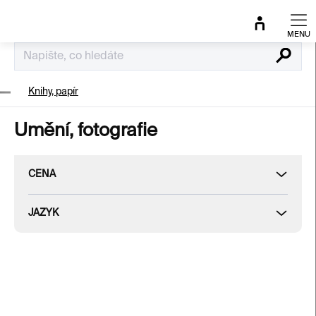
Přejít
na
obsah
Hledat
Knihy, papír
Umění, fotografie
CENA
JAZYK
V
ý
p