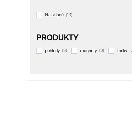
13
Na skladě
PRODUKTY
3
3
pohledy
magnety
tašky
V
ý
p
i