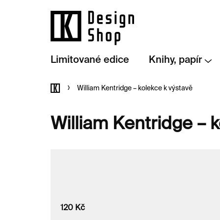
Přejít
na
obsah
Limitované edice
Knihy, papír
Domů
William Kentridge – kolekce k výstavě
William Kentridge – 
120
Kč