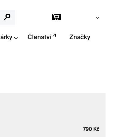
Prázdný košík
Hledat
Nákupní
košík
Dárky
Členství
Značky
790
Kč