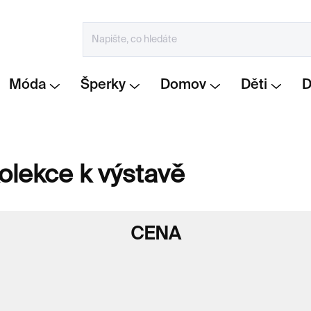
Móda
Šperky
Domov
Děti
kolekce k výstavě
CENA