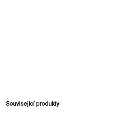
cena:
−
+
Přidat do košíku
Sada 52 karet s koktejly na bázi whiskey a
bourbonu
– ideální dárek pro fanoušky klasiky i
domácí barmany. Objevte svět whiskey v celé jeho
šíři a připravte se míchat, třepat a ochutnávat jako
profesionál.
DETAILNÍ INFORMACE
ZEPTAT SE
Související produkty