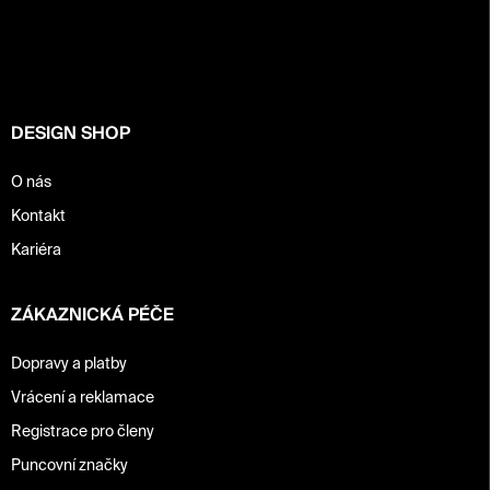
p
a
t
í
DESIGN SHOP
O nás
Kontakt
Kariéra
ZÁKAZNICKÁ PÉČE
Dopravy a platby
Vrácení a reklamace
Registrace pro členy
Puncovní značky