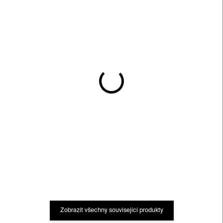
SKLADEM
SKLADEM
The Cocktail Cabinet:
Gustav Klimt –⁠⁠⁠⁠⁠⁠ karty
Gin – sada koktejlových
560 Kč
receptů
560 Kč
Zobrazit všechny související produkty