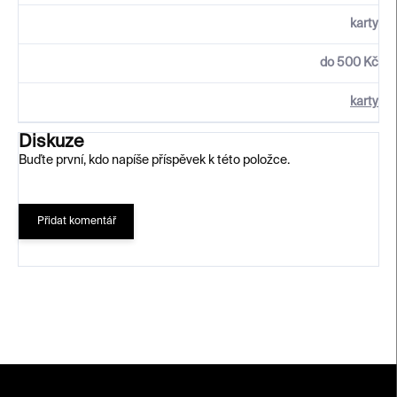
karty
do 500 Kč
karty
Diskuze
Buďte první, kdo napíše příspěvek k této položce.
Přidat komentář
Z
á