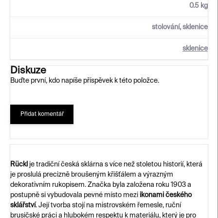
0.5 kg
stolování, sklenice
sklenice
Diskuze
Buďte první, kdo napíše příspěvek k této položce.
Přidat komentář
Rückl
je tradiční česká sklárna s více než stoletou historií, která
je proslulá precizně broušeným křišťálem a výrazným
dekorativním rukopisem. Značka byla založena roku 1903 a
postupně si vybudovala pevné místo mezi
ikonami českého
sklářství
. Její tvorba stojí na mistrovském řemesle, ruční
brusičské práci a hlubokém respektu k materiálu, který je pro