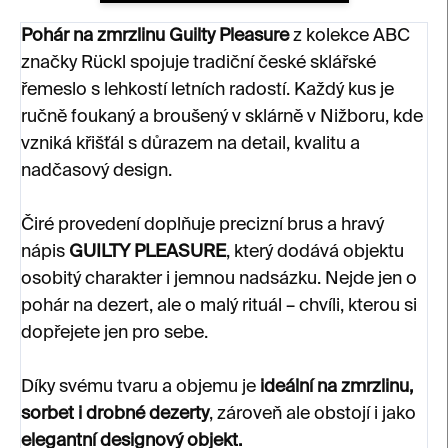
Pohár na zmrzlinu Guilty Pleasure
z kolekce ABC
značky Rückl spojuje tradiční české sklářské
řemeslo s lehkostí letních radostí. Každý kus je
ručně foukaný a broušený v sklárně v Nižboru, kde
vzniká křišťál s důrazem na detail, kvalitu a
nadčasový design.
Čiré provedení doplňuje precizní brus a hravý
nápis
GUILTY PLEASURE
, který dodává objektu
osobitý charakter i jemnou nadsázku. Nejde jen o
pohár na dezert, ale o malý rituál – chvíli, kterou si
dopřejete jen pro sebe.
Díky svému tvaru a objemu je
ideální na zmrzlinu,
sorbet i drobné dezerty
, zároveň ale obstojí i jako
elegantní designový objekt.