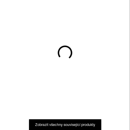
SKLADEM
SKLADEM
Karafa Love – čirá, 1200
Sklenice Love III – čirá,
ml
200 ml
4 260 Kč
1 590 Kč
Zobrazit všechny související produkty