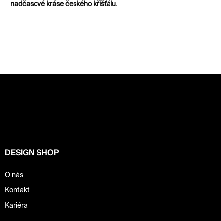
nadčasové kráse českého křišťálu
.
Z
á
p
a
t
í
DESIGN SHOP
O nás
Kontakt
Kariéra