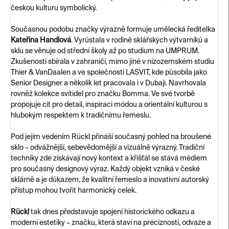
českou kulturu symbolický.
Současnou podobu značky výrazně formuje umělecká ředitelka
Kateřina Handlová
. Vyrůstala v rodině sklářských výtvarníků a
sklu se věnuje od střední školy až po studium na UMPRUM.
Zkušenosti sbírala v zahraničí, mimo jiné v nizozemském studiu
Thier & VanDaalen a ve společnosti LASVIT, kde působila jako
Senior Designer a několik let pracovala i v Dubaji. Navrhovala
rovněž kolekce svítidel pro značku Bomma. Ve své tvorbě
propojuje cit pro detail, inspiraci módou a orientální kulturou s
hlubokým respektem k tradičnímu řemeslu.
Pod jejím vedením Rückl přináší současný pohled na broušené
sklo – odvážnější, sebevědomější a vizuálně výrazný. Tradiční
techniky zde získávají nový kontext a křišťál se stává médiem
pro současný designový výraz. Každý objekt vzniká v české
sklárně a je důkazem, že kvalitní řemeslo a inovativní autorský
přístup mohou tvořit harmonický celek.
Rückl
tak dnes představuje spojení historického odkazu a
moderní estetiky – značku, která staví na preciznosti, odvaze a