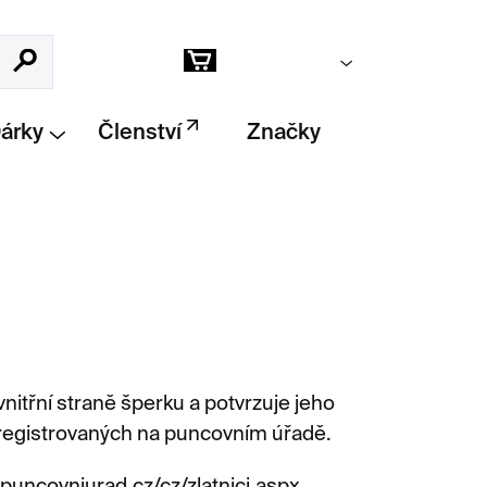
Prázdný košík
Hledat
Nákupní
košík
Dárky
Členství
Značky
itřní straně šperku a potvrzuje jeho
registrovaných na puncovním úřadě.