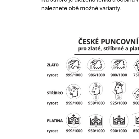
Na stříbro je uložena tenká a odolná v
naleznete obě možné varianty.