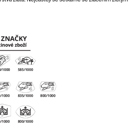
rstva zlata. Nejčastěji se setkáme se zlacením žlutým 