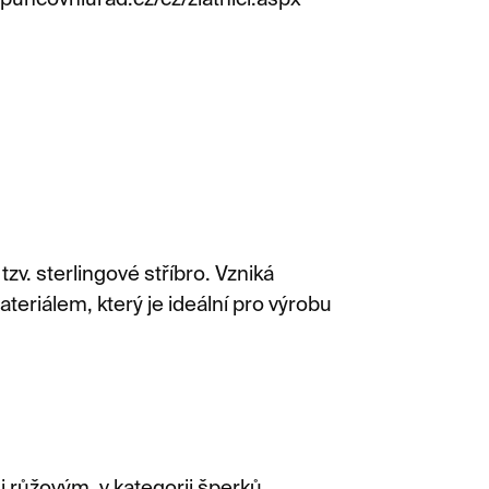
puncovniurad.cz/cz/zlatnici.aspx
zv. sterlingové stříbro. Vzniká
teriálem, který je ideální pro výrobu