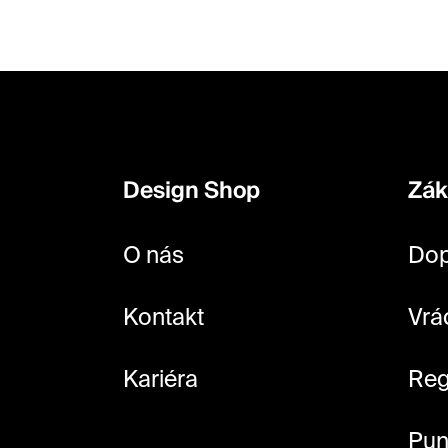
Z
á
p
Design Shop
Zák
a
t
O nás
Dop
í
Kontakt
Vrá
Kariéra
Reg
Pun