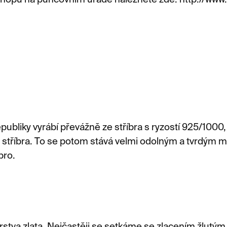
Shopu na puncovním úřadě naleznete zde: http://www.
bliky vyrábí převážně ze stříbra s ryzostí 925/1000, t
 stříbra. To se potom stává velmi odolným a tvrdým ma
bro.