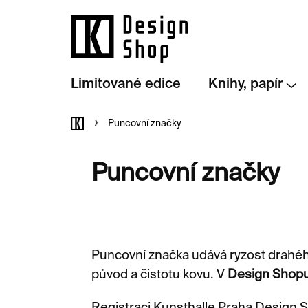
Přejít
na
obsah
Limitované edice
Knihy, papír
Domů
Puncovní značky
Puncovní značky
Puncovní značka udává ryzost drahého
původ a čistotu kovu. V
Design Shopu