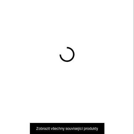
SKLADEM
SKLADEM
Skleněná zátka na láhev
Skleněná zátka na láhev
od vína – amber
od vína – modrá
750 Kč
750 Kč
Zobrazit všechny související produkty