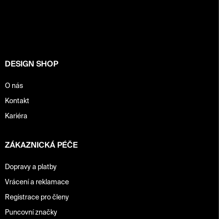
á
c
í
p
p
a
r
t
v
í
k
y
DESIGN SHOP
v
ý
p
O nás
i
Kontakt
s
u
Kariéra
ZÁKAZNICKÁ PÉČE
Dopravy a platby
Vrácení a reklamace
Registrace pro členy
Puncovní značky