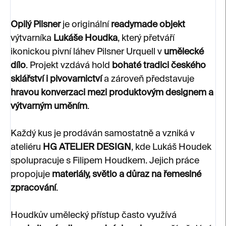
Opilý Pilsner
je originální
readymade objekt
výtvarníka
Lukáše Houdka
, který přetváří
ikonickou pivní láhev Pilsner Urquell v
umělecké
dílo
. Projekt vzdává hold
bohaté tradici českého
sklářství i pivovarnictví
a zároveň představuje
hravou konverzaci mezi produktovým designem a
výtvarným uměním
.
Každý kus je prodáván samostatně a vzniká v
ateliéru
HG ATELIER DESIGN
, kde Lukáš Houdek
spolupracuje s Filipem Houdkem. Jejich práce
propojuje
materiály, světlo a důraz na řemeslné
zpracování
.
Houdkův umělecký přístup často využívá