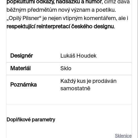
popkulturní odkazy, nadsázku a humor
, čímž dává
běžným předmětům nový význam a poetiku.
„Opilý Pilsner“ je nejen vtipným komentářem, ale i
respektující reinterpretací českého designu
.
Designér
Lukáš Houdek
Materiál
Sklo
Každý kus je prodáván
Poznámka
samostatně
Doplňkové parametry
Sklenice