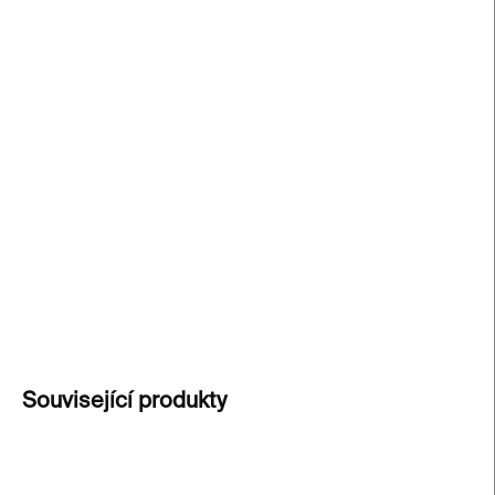
cena:
−
+
Přidat do košíku
Readymade objekt od Lukáše Houdka
, který
proměňuje ikonickou lahev Pilsner Urquell v
umělecký předmět oslavující české sklářství a pivní
kulturu
. Každý kus je originál a je prodáván
samostatně.
DETAILNÍ INFORMACE
ZEPTAT SE
Související produkty