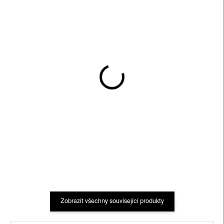
SKLADEM
SKLADEM
Cola láhev
Cola sklenice
2 200 Kč
2 200 Kč
Zobrazit všechny související produkty