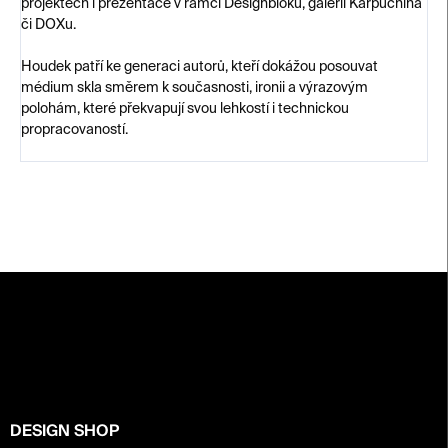
projektech i prezentace v rámci Designbloku, galerii Karpuchina
či DOXu.
Houdek patří ke generaci autorů, kteří dokážou posouvat
médium skla směrem k současnosti, ironii a výrazovým
polohám, které překvapují svou lehkostí i technickou
propracovaností.
Z
á
p
a
t
í
DESIGN SHOP