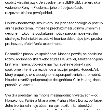
osobitý vizuální jazyk. Je absolventem UMPRUM, ateliéru skla
vedeného Ronym Pleslem, a jeho práce jsou často
rozpoznatelné na první pohled.
Houdek neomezuje svou tvorbu na jeden technologický postup
ani na jedno téma. Přirozeně přechází mezi volným uměním a
designem, zkoumá popkulturní motivy, parodii i nové vizuální
strategie. Technické i estetické hranice skla chápe jako prostor
pro inovaci, přetváření a experiment.
Po studiích působil ve společnosti Moser a později se podílel na
rozvoji rodinného sklářského studia HG Atelier, založeného jeho
bratrem Filipem. Společně navrhují světelné objekty pro
soukromé interiéry a rezidence a rozvíjejí projekt Houdek.Art,
který propojuje sklo s designem supersportovních automobilů.
Houdek rovněž spolupracuje s designérkou Yulin Huang, dnes
působící v Lasvitu.
Svá díla představil na mnoha mezinárodních výstavách — od
Hongkongu, Paříže a Milána přes Prahu a Nový Bor až po Taipei.
Jeho tvorba zahrnuje účasti na sympoziích, kurátorských