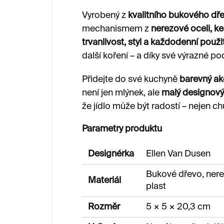
Vyrobený z
kvalitního bukového dř
mechanismem z
nerezové oceli, ke
trvanlivost, styl a každodenní použi
další koření – a díky své výrazné p
Přidejte do své kuchyně
barevný ak
není jen mlýnek, ale
malý designový
že jídlo může být radostí – nejen chu
Parametry produktu
Designérka
Ellen Van Dusen
Bukové dřevo, nere
Materiál
plast
Rozměr
5 × 5 × 20,3 cm