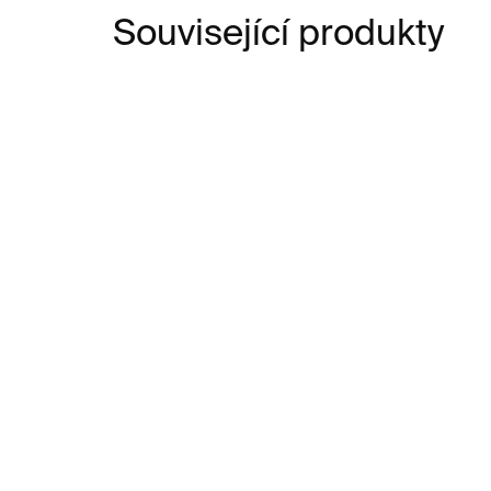
Související produkty
SKLADEM
Mlýnek na koření
Sk
Everybody – sůl
ku