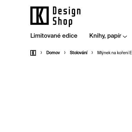
Přejít
na
obsah
Limitované edice
Knihy, papír
Domů
Domov
Stolování
Mlýnek na koření 