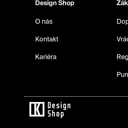
Design Shop
Zák
a
t
O nás
Dop
í
Kontakt
Vrá
Kariéra
Reg
Pun