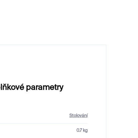
2 450 Kč
lňkové parametry
Stolování
0.7 kg