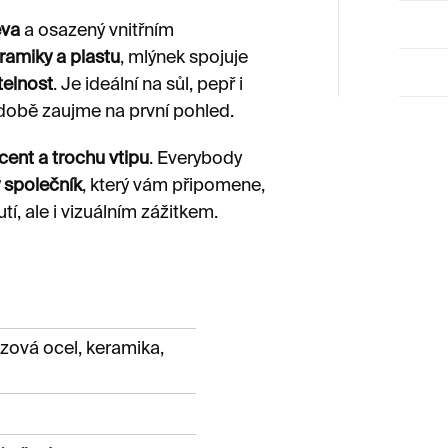
eva
a osazený vnitřním
ramiky a plastu
, mlýnek spojuje
telnost
. Je ideální na sůl, pepř i
odobě zaujme na první pohled.
cent a trochu vtipu
. Everybody
 společník
, který vám připomene,
tí, ale i vizuálním zážitkem.
zová ocel, keramika,