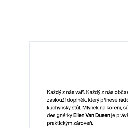
1 420 Kč
86
Každý z nás vaří. Každý z nás občas
zaslouží doplněk, který přinese
rado
kuchyňský stůl. Mlýnek na koření, 
designérky
Ellen Van Dusen
je práv
praktickým zároveň.