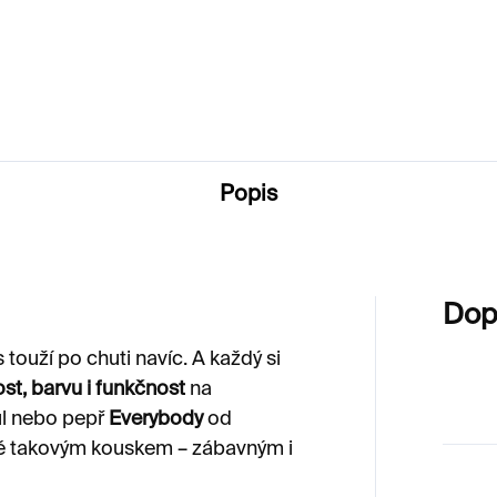
0 Kč
1 200 Kč
Popis
Dop
 touží po chuti navíc. A každý si
st, barvu i funkčnost
na
sůl nebo pepř
Everybody
od
ě takovým kouskem – zábavným i