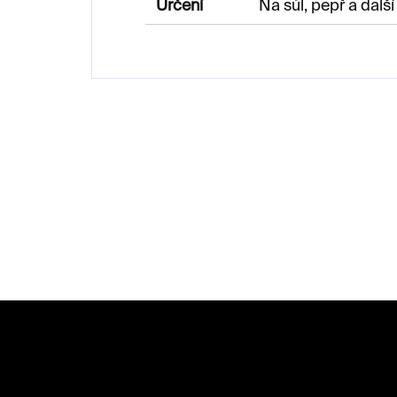
Určení
Na sůl, pepř a další
Z
á
p