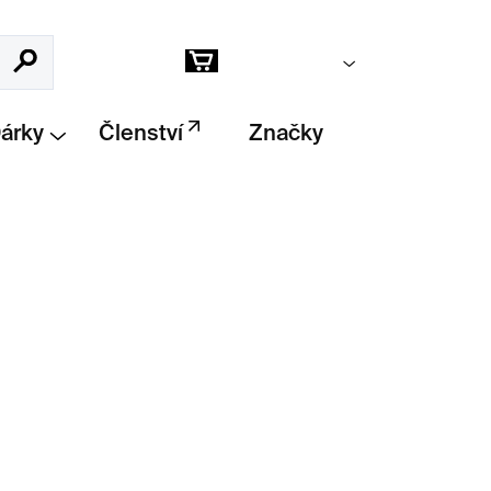
Prázdný košík
Hledat
Nákupní
košík
Dárky
Členství
Značky
Přidat do košíku
– designový doplněk do kuchyně od Ellen