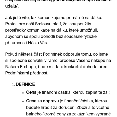
shop.kunsthallepraha.org/podminky-ochrany-osobnich-
udaju/.
Jak jistě víte, tak komunikujeme primárně na dálku.
Proto i pro naši Smlouvu platí, že jsou použity
prostředky komunikace na dálku, které umožňují,
abychom se spolu dohodli bez současné fyzické
přítomnosti Nás a Vás.
Pokud některá část Podmínek odporuje tomu, co jsme
si společně schválili v rámci procesu Vašeho nákupu na
Našem E-shopu, bude mít tato konkrétní dohoda před
Podmínkami přednost.
DEFINICE
Cena
je finanční částka, kterou zaplatíte za ;
Cena za dopravu
je finanční částka, kterou
budete hradit za doručení Zboží a to včetně
balného (kromě ceny za zakázníkem vybrané