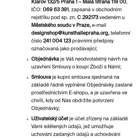
Klárov 132/5 Praha 1 – Malá Strana 118 00
,
IČO:
069 63 391
, zapsaná v obchodním
rejstříku pod sp. zn.
C 292173
vedeném u
Městského soudu v Praze,
e-mail
designshop@kunsthallepraha.org,
telefonní
číslo
241 004 123
právními předpisy
označovaná jako prodávající;
Objednávka
je Váš neodvolatelný návrh na
uzavření Smlouvy o koupi Zboží s Námi;
Smlouva
je kupní smlouva sjednaná na
základě řádně vyplněné Objednávky zaslané
prostřednictvím E-shopu, a je uzavřena ve
chvíli, kdy od Nás obdržíte potvrzení
Objednávky;
Uživatelský účet
je účet zřízený na základě
Vámi sdělených údajů, jež umožňuje
uchování zadaných údajů a uchovávání