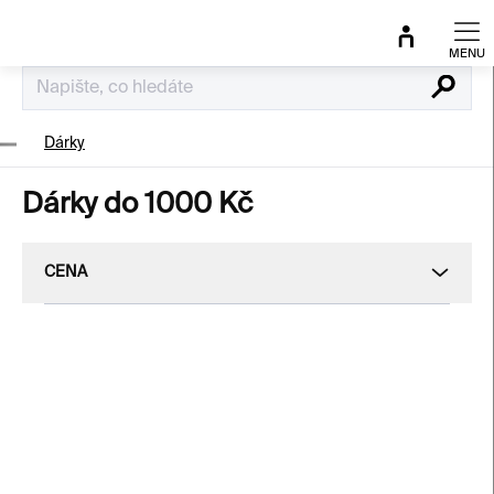
Přejít
na
obsah
Hledat
Dárky
Dárky do 1000 Kč
CENA
V
ý
p
i
s
p