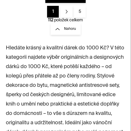
1
5
O
S
v
t
112
položek celkem
l
r
Nahoru
á
á
d
n
a
k
c
Hledáte krásný a kvalitní dárek do 1000 Kč? V této
í
o
kategorii najdete výběr originálních a designových
p
v
r
á
dárků do 1000 Kč, které potěší každého – od
v
n
k
kolegů přes přátele až po členy rodiny. Stylové
í
y
dekorace do bytu, magnetické antistresové sety,
v
ý
šperky od českých designérů, limitované edice
p
i
knih o umění nebo praktické a estetické doplňky
s
do domácnosti – to vše s důrazem na kvalitu,
u
originalitu a udržitelnost. Ideální jako vánoční