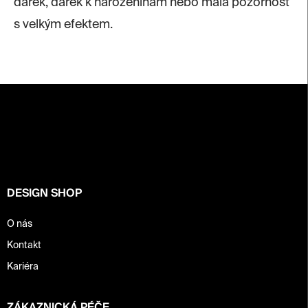
dárek, dárek k narozeninám nebo malá pozornost
s velkým efektem.
Z
á
p
a
t
í
DESIGN SHOP
O nás
Kontakt
Kariéra