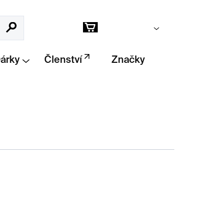
Prázdný košík
Hledat
Nákupní
košík
Dárky
Členství
Značky