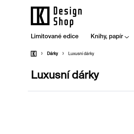
Přejít
na
obsah
Limitované edice
Knihy, papír
Domů
Dárky
Luxusní dárky
Luxusní dárky
V
ý
p