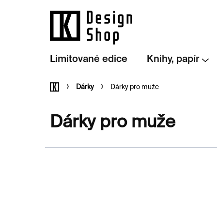
Přejít
na
obsah
Limitované edice
Knihy, papír
Domů
Dárky
Dárky pro muže
Dárky pro muže
V
ý
p