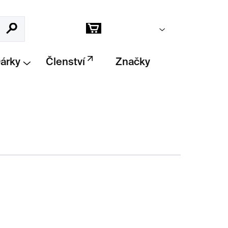
Prázdný košík
Hledat
Nákupní
košík
Dárky
Členství
Značky