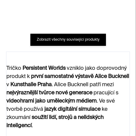
Zobrazit všechny související produkty
Tričko
Persistent Worlds
vzniklo jako doprovodný
produkt k
první samostatné výstavě Alice Bucknell
v
Kunsthalle Praha
. Alice Bucknell patří mezi
nejvýraznější tvůrce nové generace
pracující s
videohrami jako uměleckým médiem
. Ve své
tvorbě používá
jazyk digitální simulace
ke
zkoumání
soužití lidí, strojů a nelidských
inteligencí
.