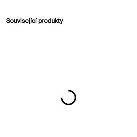
ZEPTAT SE
Související produkty
SKLADEM
SKLADEM
Triko s dlouhým rukávem
Nightcrawlers – Alice
Persistent Worlds unisex
Bucknell
– bílé
2 500 Kč
1 350 Kč