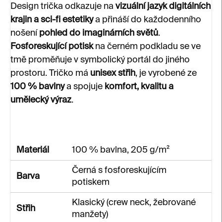
Design trička odkazuje na
vizuální jazyk digitálních
krajin a sci-fi estetiky
a přináší do každodenního
nošení
pohled do imaginárních světů
.
Fosforeskující potisk
na černém podkladu se ve
tmě proměňuje v symbolický portál do jiného
prostoru. Tričko má
unisex střih
, je vyrobené ze
100 % bavlny
a spojuje
komfort, kvalitu a
umělecký výraz
.
Materiál
100 % bavlna, 205 g/m²
Černá s fosforeskujícím
Barva
potiskem
Klasický (crew neck, žebrované
Střih
manžety)