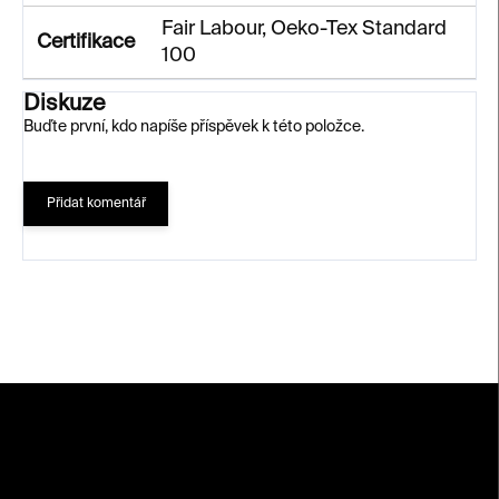
Fair Labour, Oeko-Tex Standard
Certifikace
100
Diskuze
Buďte první, kdo napíše příspěvek k této položce.
Přidat komentář
Z
á
p
a
t