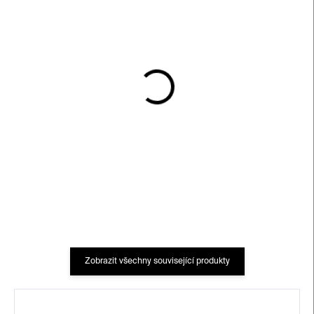
SKLADEM
SKLADEM
Hokusai: A Life in
The Monocle Book of
Drawing
Japan
750 Kč
1 550 Kč
Zobrazit všechny související produkty