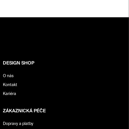
Z
á
p
a
t
í
DESIGN SHOP
O nás
Kontakt
Kariéra
ZÁKAZNICKÁ PÉČE
Dopravy a platby