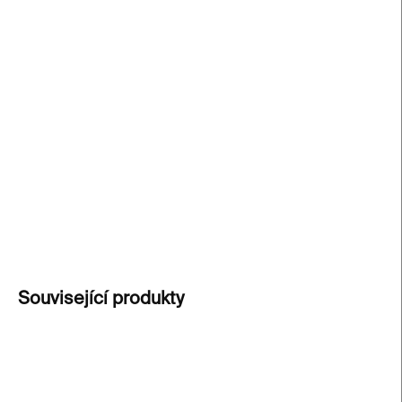
−
+
Přidat do košíku
Japanese Art Close-Up
od Johna Reeve nabízí
detailní pohled na rozmanité styly, dekory a mistry
řemesla v japonském umění. Pro milovníky
Japonska a pro každého, kdo hledá inspiraci v
japonské estetice a řemeslné dokonalosti.
DETAILNÍ INFORMACE
ZEPTAT SE
Související produkty