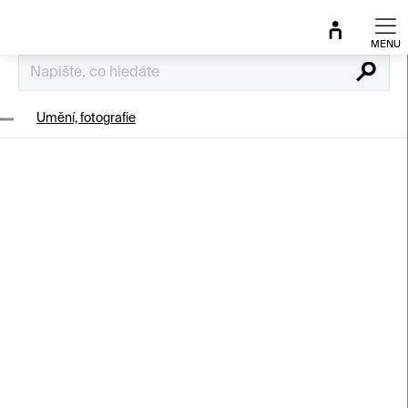
Přejít
na
obsah
Hledat
Umění, fotografie