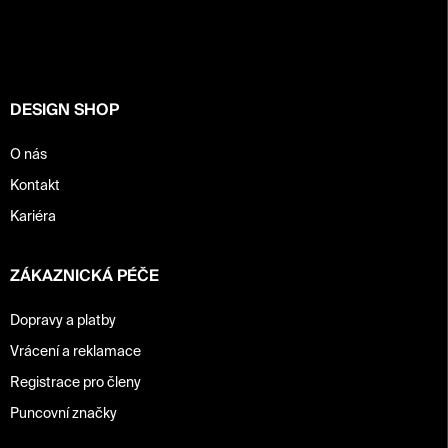
p
a
t
í
DESIGN SHOP
O nás
Kontakt
Kariéra
ZÁKAZNICKÁ PÉČE
Dopravy a platby
Vrácení a reklamace
Registrace pro členy
Puncovní značky