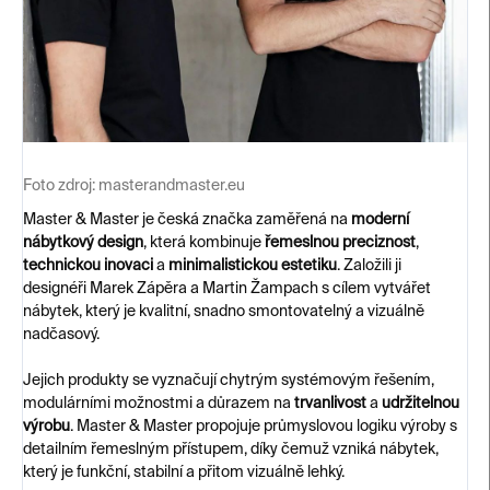
Foto zdroj:
masterandmaster.eu
Master & Master je česká značka zaměřená na
moderní
nábytkový design
, která kombinuje
řemeslnou preciznost
,
technickou inovaci
a
minimalistickou estetiku
. Založili ji
designéři Marek Zápěra a Martin Žampach s cílem vytvářet
nábytek, který je kvalitní, snadno smontovatelný a vizuálně
nadčasový.
Jejich produkty se vyznačují chytrým systémovým řešením,
modulárními možnostmi a důrazem na
trvanlivost
a
udržitelnou
výrobu
. Master & Master propojuje průmyslovou logiku výroby s
detailním řemeslným přístupem, díky čemuž vzniká nábytek,
který je funkční, stabilní a přitom vizuálně lehký.