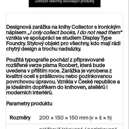
Zobrazit všechny související produkty
Designová zarážka na knihy
Collector
s ironickým
nápisem
„I only collect books, I do not read them“
vznikla ve spolupráci se studiem
Display Type
Foundry
. Stylový objekt pro všechny, kdo mají rádi
chytrý design a trochu nadsázky.
Použitá typografie pochází z připravované
rozšířené verze písma
Roobert
, která bude
uvedena v příštím roce. Zarážka je vyrobena z
kvalitní oceli s práškovou nebo pozinkovanou
povrchovou úpravou. Vznikla v České republice a
je ideálním doplňkem do knihoven, ateliérů i
moderních interiérů.
Parametry produktu
Rozměry
200 × 150 × 150 mm (v × š × h)