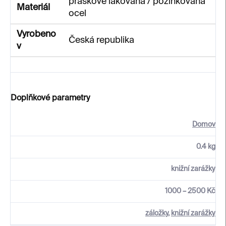
práškově lakovaná / pozinkovaná
Materiál
ocel
Vyrobeno
Česká republika
v
Doplňkové parametry
Domov
0.4 kg
knižní zarážky
1000 – 2500 Kč
záložky
,
knižní zarážky