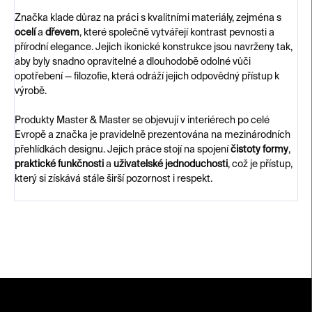
Značka klade důraz na práci s kvalitními materiály, zejména s
ocelí
a
dřevem
, které společně vytvářejí kontrast pevnosti a
přírodní elegance. Jejich ikonické konstrukce jsou navrženy tak,
aby byly snadno opravitelné a dlouhodobě odolné vůči
opotřebení — filozofie, která odráží jejich odpovědný přístup k
výrobě.
Produkty Master & Master se objevují v interiérech po celé
Evropě a značka je pravidelně prezentována na mezinárodních
přehlídkách designu. Jejich práce stojí na spojení
čistoty formy
,
praktické funkčnosti
a
uživatelské jednoduchosti
, což je přístup,
který si získává stále širší pozornost i respekt.
Z
á