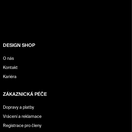
Z
á
p
a
t
í
DESIGN SHOP
O nás
Kontakt
Kariéra
ZÁKAZNICKÁ PÉČE
Dopravy a platby
Vrácení a reklamace
Registrace pro členy