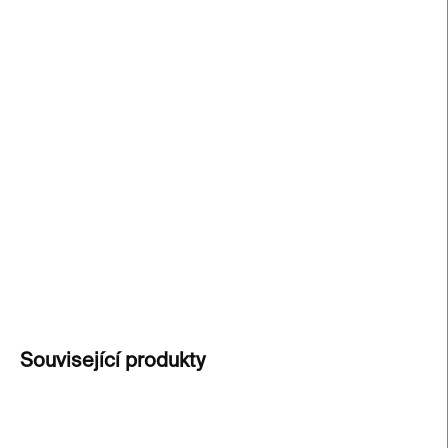
cena:
−
+
Přidat do košíku
Now More Than Ever
od
Pasty Onera
je limitovaná
edice tří printů na téma svobody. Každá barevná
varianta v sérii 80 kusů, podepsaná autorem, s
certifikátem pravosti. Tato edice je k dispozici
exkluzivně v Kunsthalle Praha Design Shop.
DETAILNÍ INFORMACE
ZEPTAT SE
Související produkty