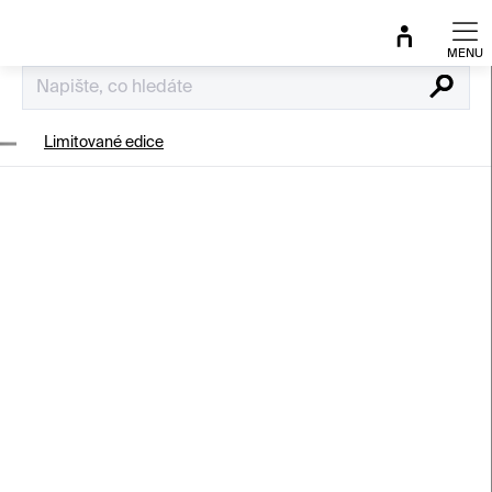
Přejít
na
obsah
Hledat
Limitované edice