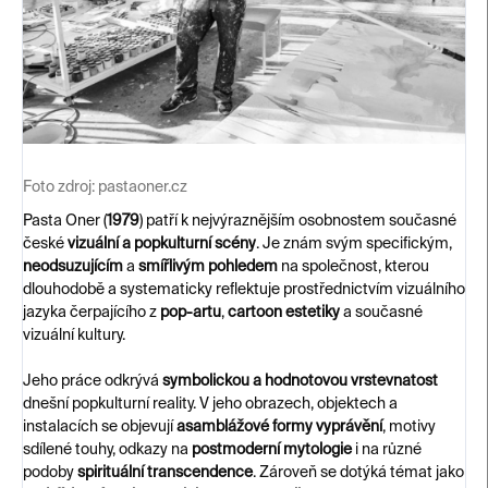
Foto zdroj:
pastaoner.cz
Pasta Oner (
1979
) patří k nejvýraznějším osobnostem současné
české
vizuální a popkulturní scény
. Je znám svým specifickým,
neodsuzujícím
a
smířlivým pohledem
na společnost, kterou
dlouhodobě a systematicky reflektuje prostřednictvím vizuálního
jazyka čerpajícího z
pop-artu
,
cartoon estetiky
a současné
vizuální kultury.
Jeho práce odkrývá
symbolickou a hodnotovou vrstevnatost
dnešní popkulturní reality. V jeho obrazech, objektech a
instalacích se objevují
asamblážové formy vyprávění
, motivy
sdílené touhy, odkazy na
postmoderní mytologie
i na různé
podoby
spirituální transcendence
. Zároveň se dotýká témat jako