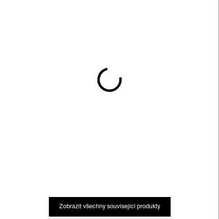
SKLADEM
SKLADEM
Now More Than Ever –
Now More Than Ever –
fialová/zelená – Pasta
sada 3 printů – Pasta
Oner
Oner
9 000 Kč
24 000 Kč
Zobrazit všechny související produkty