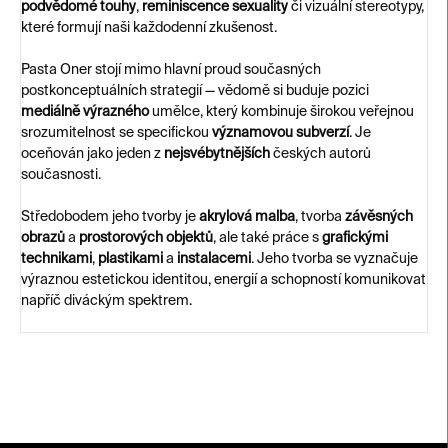
podvědomé touhy
,
reminiscence sexuality
či vizuální stereotypy,
které formují naši každodenní zkušenost.
Pasta Oner stojí mimo hlavní proud současných
postkonceptuálních strategií — vědomě si buduje pozici
mediálně výrazného
umělce, který kombinuje širokou veřejnou
srozumitelnost se specifickou
významovou subverzí
. Je
oceňován jako jeden z
nejsvébytnějších
českých autorů
současnosti.
Středobodem jeho tvorby je
akrylová malba
, tvorba
závěsných
obrazů
a
prostorových objektů
, ale také práce s
grafickými
technikami
,
plastikami
a
instalacemi
. Jeho tvorba se vyznačuje
výraznou estetickou identitou, energií a schopností komunikovat
napříč diváckým spektrem.