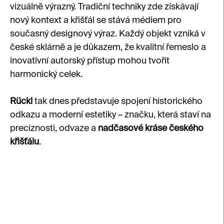
vizuálně výrazný. Tradiční techniky zde získávají
nový kontext a křišťál se stává médiem pro
současný designový výraz. Každý objekt vzniká v
české sklárně a je důkazem, že kvalitní řemeslo a
inovativní autorský přístup mohou tvořit
harmonický celek.
Rückl
tak dnes představuje spojení historického
odkazu a moderní estetiky – značku, která staví na
preciznosti, odvaze a
nadčasové kráse českého
křišťálu
.
V
ý
p
i
s
p