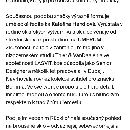
materiálu, který je pro českou kulturu symbolický.
Současnou podobu značky výrazně formuje
umělecká ředitelka
Kateřina Handlová
. Vyrůstala v
rodině sklářských výtvarníků a sklu se věnuje od
střední školy až po studium na UMPRUM.
Zkušenosti sbírala v zahraničí, mimo jiné v
nizozemském studiu Thier & VanDaalen a ve
společnosti LASVIT, kde působila jako Senior
Designer a několik let pracovala i v Dubaji.
Navrhovala rovněž kolekce svítidel pro značku
Bomma. Ve své tvorbě propojuje cit pro detail,
inspiraci módou a orientální kulturou s hlubokým
respektem k tradičnímu řemeslu.
Pod jejím vedením Rückl přináší současný pohled
na broušené sklo – odvážnější, sebevědomější a