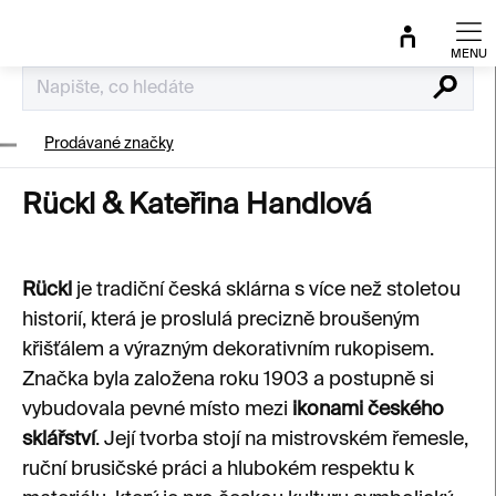
Přejít
na
obsah
Hledat
Prodávané značky
Rückl & Kateřina Handlová
Rückl
je tradiční česká sklárna s více než stoletou
historií, která je proslulá precizně broušeným
křišťálem a výrazným dekorativním rukopisem.
Značka byla založena roku 1903 a postupně si
vybudovala pevné místo mezi
ikonami českého
sklářství
. Její tvorba stojí na mistrovském řemesle,
ruční brusičské práci a hlubokém respektu k