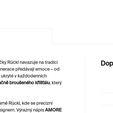
590 Kč
1 490 Kč
ky Rückl navazuje na tradici
Dop
generace předávají emoce – od
y ukryté v každodenních
učně broušeného křišťálu
, který
rně Rückl, kde se precizní
signem. Výrazný nápis
AMORE