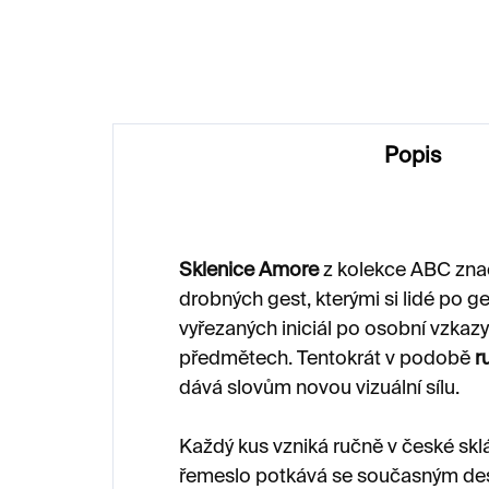
2 020 Kč
1 
Popis
Sklenice Amore
z kolekce ABC znač
drobných gest, kterými si lidé po 
vyřezaných iniciál po osobní vzkaz
předmětech. Tentokrát v podobě
r
dává slovům novou vizuální sílu.
Každý kus vzniká ručně v české sklá
řemeslo potkává se současným de