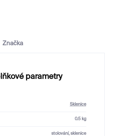
1 590 Kč
Značka
lňkové parametry
Sklenice
0.5 kg
stolování, sklenice