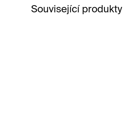
Související produkty
SKLADEM
Pohár na zmrzlinu Guilty
Skl
Pleasure – čirý, 200 ml
20