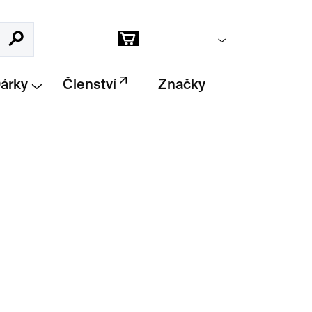
Prázdný košík
Hledat
Nákupní
košík
Dárky
Členství
Značky
Přidat do košíku
e Amore
z kolekce ABC proměňuje