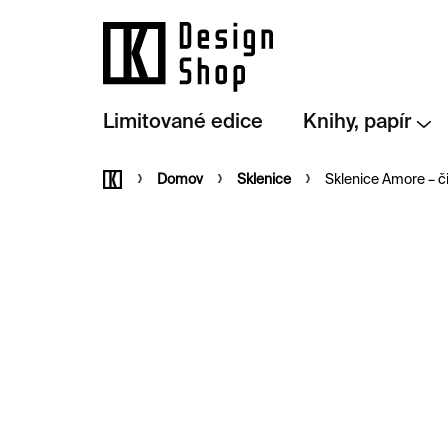
Přejít
na
obsah
Limitované edice
Knihy, papír
Domů
Domov
Sklenice
Sklenice Amore – č