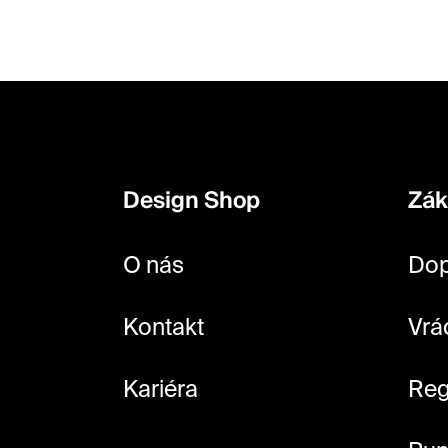
Z
á
p
Design Shop
Zák
a
t
O nás
Dop
í
Kontakt
Vrá
Kariéra
Reg