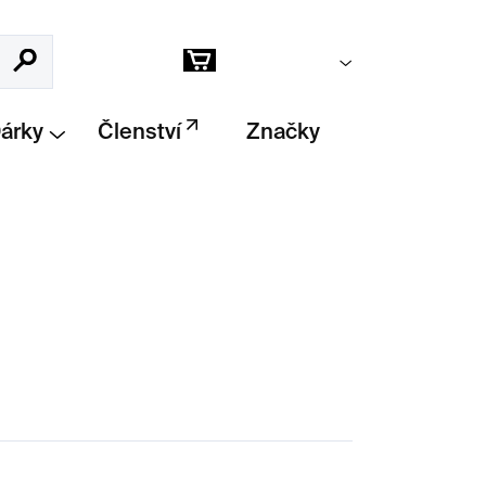
Prázdný košík
Hledat
Nákupní
košík
Dárky
Členství
Značky