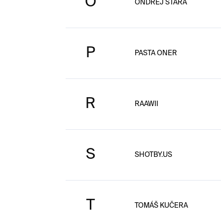
O
ONDŘEJ STÁRA
P
PASTA ONER
R
RAAWII
S
SHOTBY.US
T
TOMÁŠ KUČERA