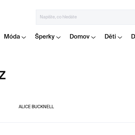
Móda
Šperky
Domov
Děti
Z
ALICE BUCKNELL