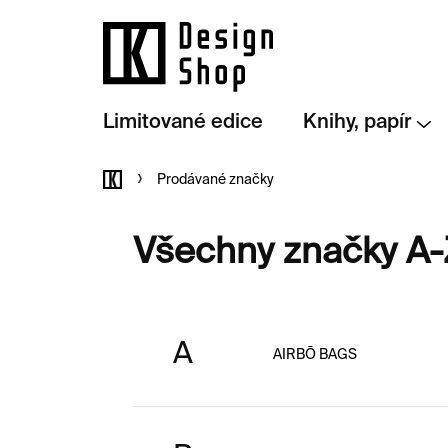
Přejít
na
obsah
Limitované edice
Knihy, papír
Domů
Prodávané značky
Všechny značky A-
A
AIRBŌ BAGS