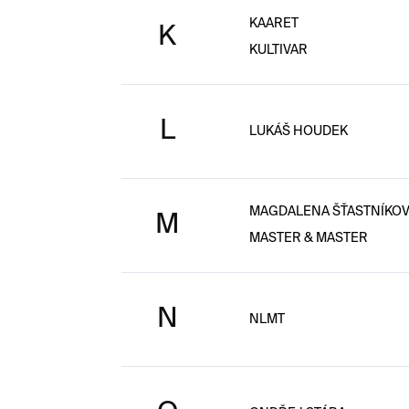
KAARET
K
KULTIVAR
L
LUKÁŠ HOUDEK
MAGDALENA ŠŤASTNÍKO
M
MASTER & MASTER
N
NLMT