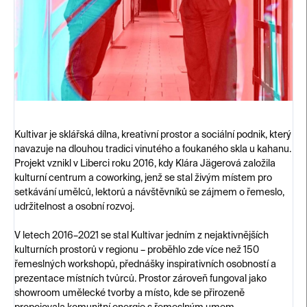
Kultivar je sklářská dílna, kreativní prostor a sociální podnik, který
navazuje na dlouhou tradici vinutého a foukaného skla u kahanu.
Projekt vznikl v Liberci roku 2016, kdy Klára Jägerová založila
kulturní centrum a coworking, jenž se stal živým místem pro
setkávání umělců, lektorů a návštěvníků se zájmem o řemeslo,
udržitelnost a osobní rozvoj.
V letech 2016–2021 se stal Kultivar jedním z nejaktivnějších
kulturních prostorů v regionu – proběhlo zde více než 150
řemeslných workshopů, přednášky inspirativních osobností a
prezentace místních tvůrců. Prostor zároveň fungoval jako
showroom umělecké tvorby a místo, kde se přirozeně