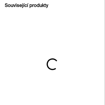
Související produkty
SKLADEM
SKLADEM
Náušnice DISTURBIA
Prsten DISTURBIA – sklo
malé – sklo, stříbrná
1 500 Kč
chirurgická ocel
1 500 Kč