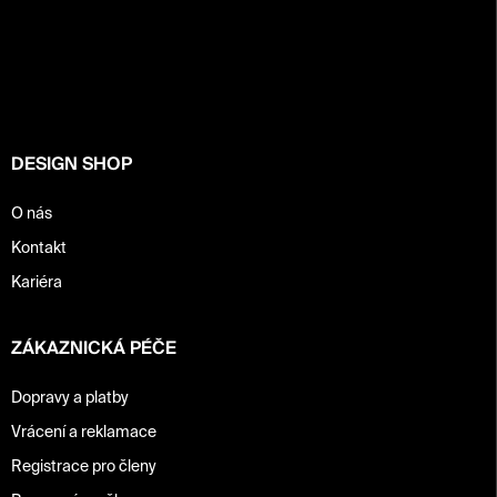
á
p
a
t
í
DESIGN SHOP
O nás
Kontakt
Kariéra
ZÁKAZNICKÁ PÉČE
Dopravy a platby
Vrácení a reklamace
Registrace pro členy