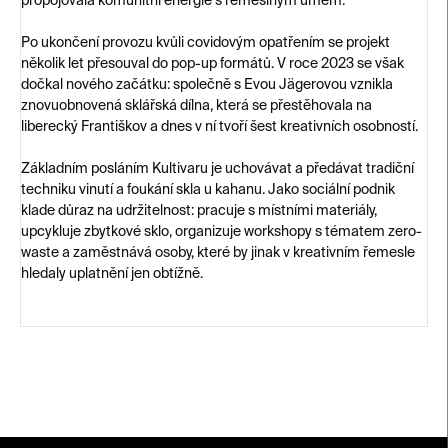
propojovala komunitní energie s řemeslným umem.
Po ukončení provozu kvůli covidovým opatřením se projekt
několik let přesouval do pop-up formátů. V roce 2023 se však
dočkal nového začátku: společně s Evou Jägerovou vznikla
znovuobnovená sklářská dílna, která se přestěhovala na
liberecký Františkov a dnes v ní tvoří šest kreativních osobností.
Základním posláním Kultivaru je uchovávat a předávat tradiční
techniku vinutí a foukání skla u kahanu. Jako sociální podnik
klade důraz na udržitelnost: pracuje s místními materiály,
upcykluje zbytkové sklo, organizuje workshopy s tématem zero-
waste a zaměstnává osoby, které by jinak v kreativním řemesle
hledaly uplatnění jen obtížně.
Z