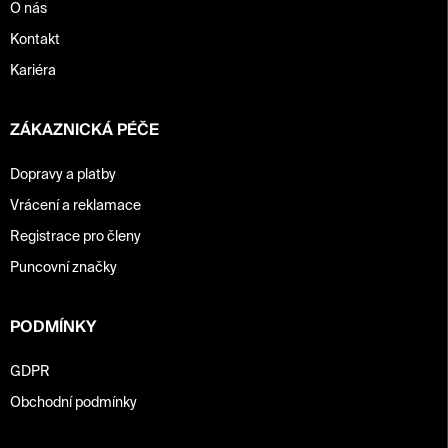
p
O nás
i
Kontakt
s
u
Kariéra
ZÁKAZNICKÁ PÉČE
Dopravy a platby
Vrácení a reklamace
Registrace pro členy
Puncovní značky
PODMÍNKY
GDPR
Obchodní podmínky