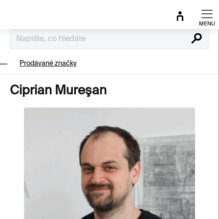
Přejít
na
obsah
Hledat
Prodávané značky
Ciprian Mureşan