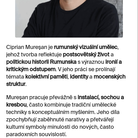
Ciprian Mureşan je
rumunský vizuální umělec
,
jehož tvorba reflektuje
postsovětský život
a
politickou historii Rumunska
s výraznou
ironií a
kritickým odstupem
. V jeho práci se prolínají
témata
kolektivní paměti
,
identity
a
mocenských
struktur
.
Mureşan pracuje převážně s
instalací, sochou a
kresbou
, často kombinuje tradiční umělecké
techniky s konceptuálním myšlením. Jeho díla
zpochybňují zaběhnuté narativy a přetvářejí
kulturní symboly minulosti do nových, často
paradoxních souvislostí.