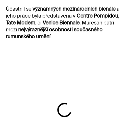
Účastnil se
významných mezinárodních bienále
a
jeho práce byla představena v
Centre Pompidou
,
Tate Modern
, či
Venice Biennale
. Mureşan patří
mezi
nejvýraznější osobnosti současného
rumunského umění
.
V
ý
p
i
s
p
r
o
d
u
k
SKLADEM
t
Ghosts – Ciprian