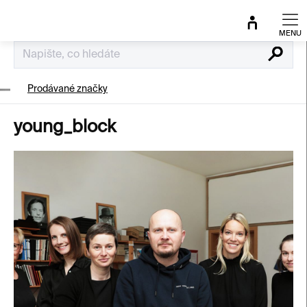
Přejít
na
obsah
Hledat
Prodávané značky
young_block