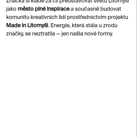
Značka si klade za cíl představovat světu Litomyšl
jako
město plné inspirace
a současně budovat
komunitu kreativních lidí prostřednictvím projektu
Made in Litomyšl
. Energie, která stála u zrodu
značky, se neztratila — jen našla nové formy.
V
ý
p
i
s
p
r
o
d
u
k
SKLADEM
SKLADEM
t
KP Fotoalbum
KP poznámkový blok
ů
Kunsthalle Originals
Kunsthalle Originals