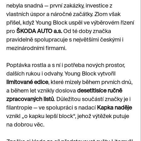
nebyla snadná — první zakázky, investice z
vlastních úspor a náročné začátky. Zlom však
přišel, když Young Block uspěl ve výběrovém řízení
pro
ŠKODA AUTO a.s.
Od té doby značka
pravidelně spolupracuje s největšími českými i
mezinárodními firmami.
Poptávka rostla a s ní i potřeba nových prostor,
dalších rukou i odvahy. Young Block vytvořil
limitované edice
, které mizely během prvních dnů,
a během let vznikly doslova
desetitisíce ručně
zpracovaných listů
. Důležitou součástí značky je i
filantropie — ve spolupráci s nadací
Kapka naděje
vznikl „o kapku lepší block“, jehož výtěžek putuje
na dobrou věc.