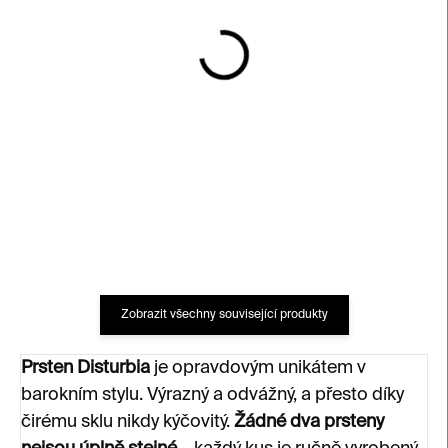
SKLADEM
SKLADEM
Náušnice DISTURBIA
Náušnice DISTURBIA
malé – sklo, pozlacená
malé – sklo, stříbrná
chirurgická ocel
chirurgická ocel
1 500 Kč
1 500 Kč
Zobrazit všechny související produkty
Prsten Disturbia
je opravdovým unikátem v
barokním stylu. Výrazný a odvážný, a přesto díky
čirému sklu nikdy kýčovitý.
Žádné dva prsteny