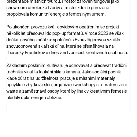
prezentace místních tvůrců. Prostor zároveň fungoval jako
showroom umělecké tvorby a místo, kde se přirozeně
propojovala komunitní energie s řemeslným umem.
Po ukončení provozu kvůli covidovým opatřením se projekt
několik let přesouval do pop-up formátů. V roce 2023 se však
dočkal nového začátku: společně s Evou Jägerovou vznikla
znovuobnovená sklářská dílna, která se přestěhovala na
liberecký Františkov a dnes v ní tvoří šest kreativních osobností.
Základním posláním Kultivaru je uchovávat a předávat tradiční
techniku vinutí a foukání skla u kahanu. Jako sociální podnik
klade důraz na udržitelnost: pracuje s místními materiály,
upcykluje zbytkové sklo, organizuje workshopy s tématem zero-
waste a zaměstnává osoby, které by jinak v kreativním řemesle
hledaly uplatnění jen obtížně.