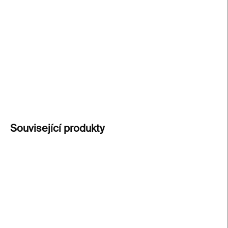
čirého skla v barokním stylu. Každý kus je
ručně
vyrobený originál
z dílny Kultivar pod Ještědem.
Fotografie jsou orientační
– přesná podoba se
může lišit. Doporučujeme si je vyzkoušet osobně.
DETAILNÍ INFORMACE
ZEPTAT SE
Související produkty