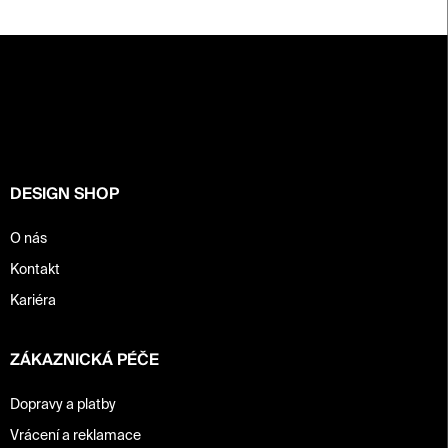
Z
á
p
a
t
í
DESIGN SHOP
O nás
Kontakt
Kariéra
ZÁKAZNICKÁ PÉČE
Dopravy a platby
Vrácení a reklamace