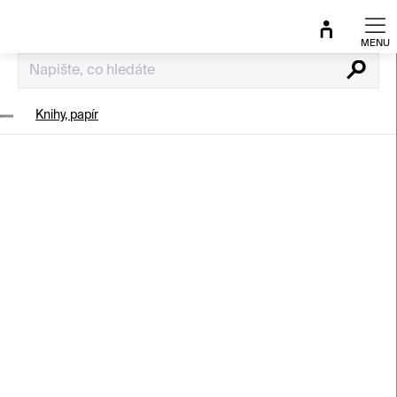
Přejít
na
obsah
Hledat
Knihy, papír