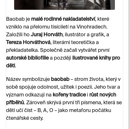
Baobab je
malé rodinné nakladatelství
, které
vzniklo na přelomu tisíciletí na Vinohradech.
Založili ho
Juraj Horváth
, ilustrátor a grafik, a
Tereza Horváthová
, literární teoretička a
překladatelka. Společně začali vytvářet první
autorské bibliofilie
a později
ilustrované knihy pro
děti
.
Název symbolizuje
baobab
– strom života, který v
sobě spojuje odolnost, užitek i poezii. Jeho tvar a
význam odkazují na
kořeny tradice
i
růst nových
příběhů
. Zároveň skrývá první tři písmena, která se
děti učí číst – B, A, O – jako metaforu počátku
čtenářské cesty.