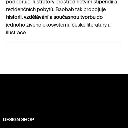
podporuje ilustrátory prostřednictvím stipendií a
rezidenčních pobytů. Baobab tak propojuje
historii, vzdělávání a současnou tvorbu
do
jednoho živého ekosystému české literatury a
ilustrace.
Z
á
p
a
t
í
DESIGN SHOP