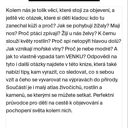
Kolem nás je tolik věcí, které stojí za objevení, a
ještě víc otázek, které si děti kladou: kdo tu
zanechal kůži a proč? Jak se pohybují žížaly? Mají
nos? Proč ptáci zpívají? Žijí u nás želvy? K čemu
slouží květy rostlin? Proč spí netopýři hlavou dolů?
Jak vznikají mořské vlny? Proč je nebe modré? A
jak to vlastně vypadá tam VENKU? Odpovědi na
tyto i další otázky najdete v této knize, která také
nabízí tipy, kam vyrazit, co sledovat, co s sebou
vzít a čeho se vyvarovat na výpravách do přírody.
Součástí je i malý atlas živočichů, rostlin a
kamenů, se kterými se můžete setkat. Perfektní
průvodce pro děti na cestě k objevování a
pochopení světa kolem nich.