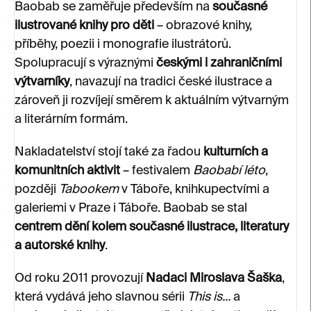
Baobab se zaměřuje především na
současné
ilustrované knihy pro děti
– obrazové knihy,
příběhy, poezii i monografie ilustrátorů.
Spolupracují s výraznými
českými i zahraničními
výtvarníky
, navazují na tradici české ilustrace a
zároveň ji rozvíjejí směrem k aktuálním výtvarným
a literárním formám.
Nakladatelství stojí také za řadou
kulturních a
komunitních aktivit
– festivalem
Baobabí léto
,
později
Tabookem
v Táboře, knihkupectvími a
galeriemi v Praze i Táboře. Baobab se stal
centrem dění kolem současné ilustrace, literatury
a autorské knihy
.
Od roku 2011 provozují
Nadaci Miroslava Šaška
,
která vydává jeho slavnou sérii
This is...
a