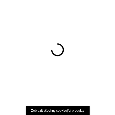
SKLADEM
SKLADEM
Kočička z kávové pěny
Uvnitř
150 Kč
550 Kč
Zobrazit všechny související produkty