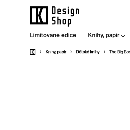
Přejít
na
obsah
Limitované edice
Knihy, papír
Domů
Knihy, papír
Dětské knihy
The Big Bo