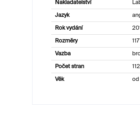
Nakladatelství
Lab
Jazyk
ang
Rok vydání
20
Rozměry
11
Vazba
br
Počet stran
112
Věk
od 