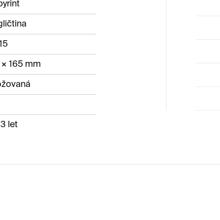
yrint
ličtina
15
7 × 165 mm
ožovaná
3 let