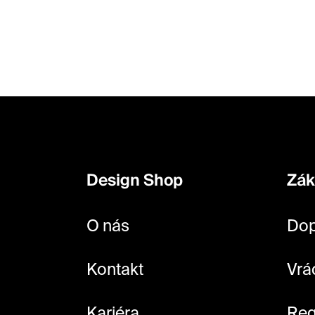
Z
á
p
Design Shop
Zák
a
t
O nás
Dop
í
Kontakt
Vrá
Kariéra
Reg