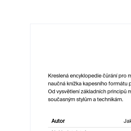
Kreslená encyklopedie čůrání pro ma
naučná knížka kapesního formátu př
Od vysvětlení základních principů m
současným stylům a technikám.
Autor
Ja