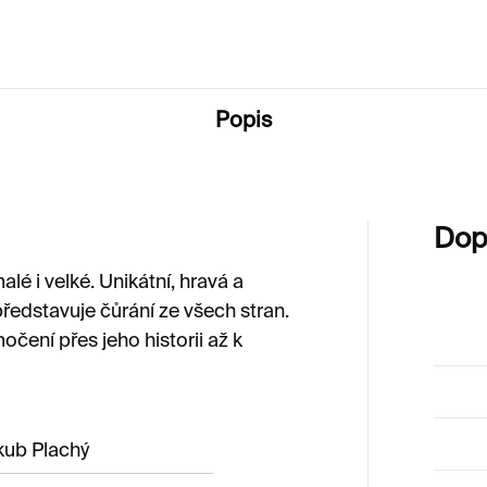
Popis
Dop
lé i velké. Unikátní, hravá a
edstavuje čůrání ze všech stran.
očení přes jeho historii až k
kub Plachý