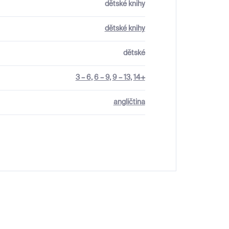
dětské knihy
dětské knihy
dětské
3 – 6
,
6 – 9
,
9 – 13
,
14+
angličtina