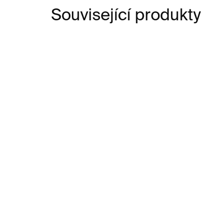
Související produkty
SKLADEM
Velká kniha čůrání
Hla
195 Kč
59