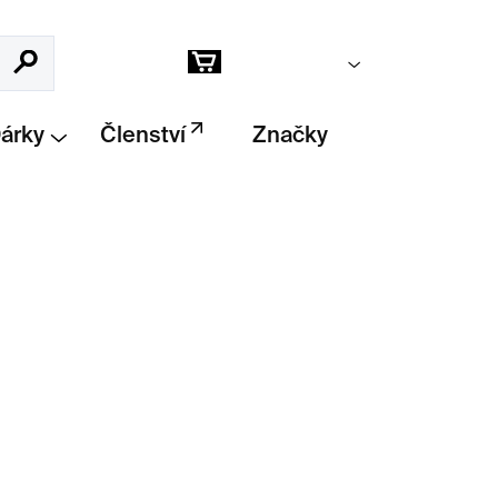
Prázdný košík
Hledat
Nákupní
košík
Dárky
Členství
Značky
Přidat do košíku
rání
pro malé i velké je unikátní, hravá a