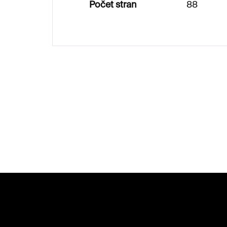
Počet stran
88
Z
á
p