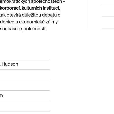
demokratických společnostech –
korporací, kulturních institucí,
 tak otevírá důležitou debatu o
ý dohled a ekonomické zájmy
 současné společnosti.
& Hudson
cm