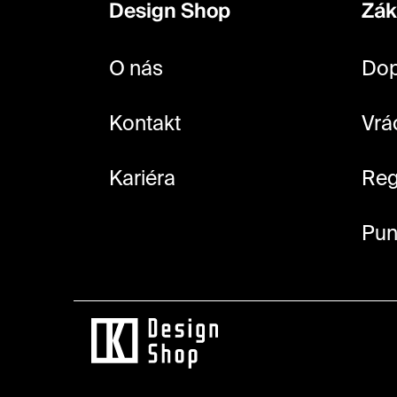
Design Shop
Zák
a
t
O nás
Dop
í
Kontakt
Vrá
Kariéra
Reg
Pun