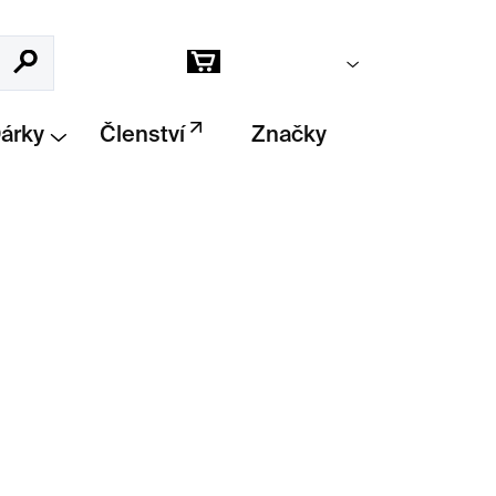
Prázdný košík
Hledat
Nákupní
košík
Dárky
Členství
Značky
Přidat do košíku
je krátká, ale naléhavá esej světoznámého