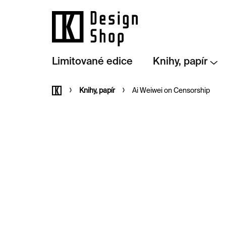
Přejít
na
obsah
Limitované edice
Knihy, papír
Domů
Knihy, papír
Ai Weiwei on Censorship