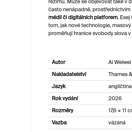
režimů. Může se objevovat také v 
často nenápadně, prostřednictvím
médií či digitálních platforem
. Esej
tom, jak nové technologie, masov
proměňují hranice svobody slova v
Autor
Ai Weiwei
Nakladatelství
Thames 
Jazyk
angličtina
Rok vydání
2026
Rozměry
17,6 × 11 
Vazba
vázaná