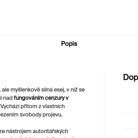
290 Kč
Popis
Dop
 ale myšlenkově silná esej, v níž se
lí nad
fungováním cenzury v
. Vychází přitom z vlastních
omezením svobody projevu.
ze nástrojem autoritářských