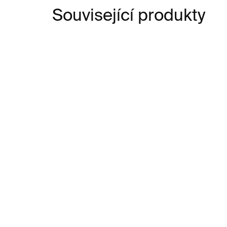
Související produkty
SKLADEM
How Banksy Saved Art
Hla
History
99