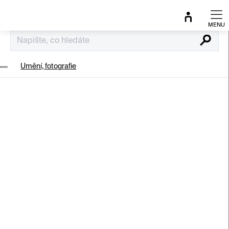
Přejít
na
obsah
Hledat
Umění, fotografie