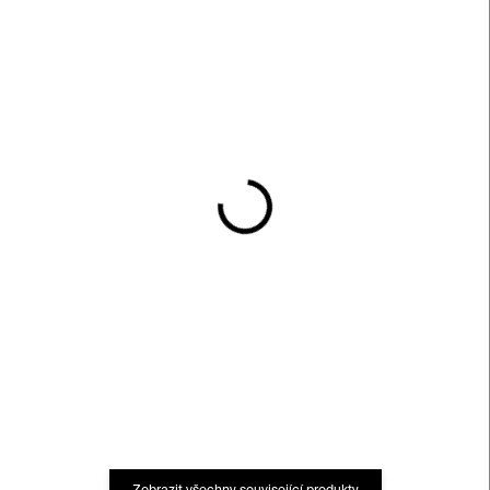
SKLADEM
SKLADEM
Zengerova trafostanice
Kinetismus: 100 let
elektřiny v umění
450 Kč
1 600 Kč