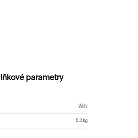
4 000 Kč
lňkové parametry
Vázy
5.2 kg