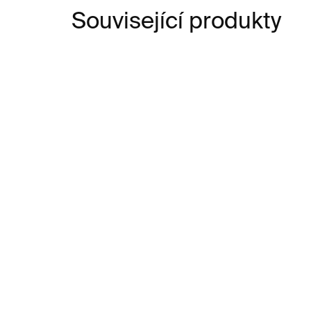
Související produkty
SKLADEM
Limitovaná váza Magic
Vá
Spell – modrá / černá
12