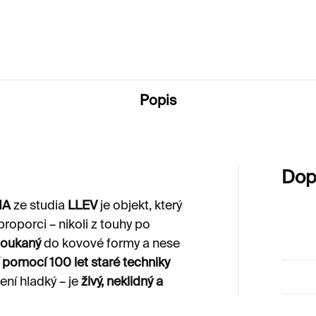
Popis
Dop
MA
ze studia
LLEV
je objekt, který
proporci – nikoli z touhy po
foukaný
do kovové formy a nese
pomocí 100 let staré techniky
ení hladký – je
živý, neklidný a