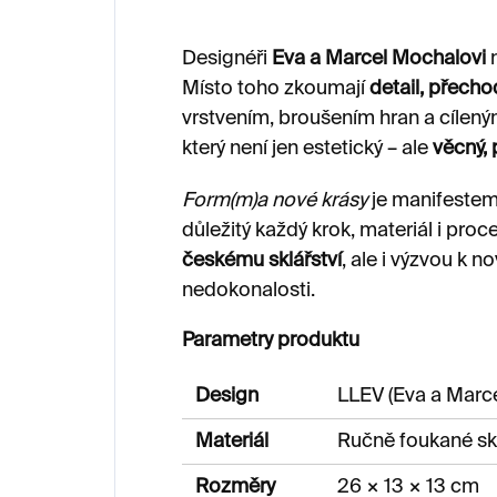
Designéři
Eva a Marcel Mochalovi
n
Místo toho zkoumají
detail, přecho
vrstvením, broušením hran a cílený
který není jen estetický – ale
věcný, 
Form(m)a nové krásy
je manifestem 
důležitý každý krok, materiál i pr
českému sklářství
, ale i výzvou k 
nedokonalosti.
Parametry produktu
Design
LLEV (Eva a Marc
Materiál
Ručně foukané skl
Rozměry
26 × 13 × 13 cm