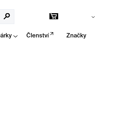
Prázdný košík
Hledat
Nákupní
košík
Dárky
Členství
Značky
Přidat do košíku
bílé perleti
od studia LLEV představuje