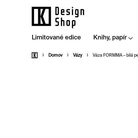
Přejít
na
obsah
Limitované edice
Knihy, papír
Domů
Domov
Vázy
Váza FORMMA – bílá pe