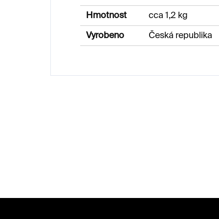
Hmotnost
cca 1,2 kg
Vyrobeno
Česká republika
Z