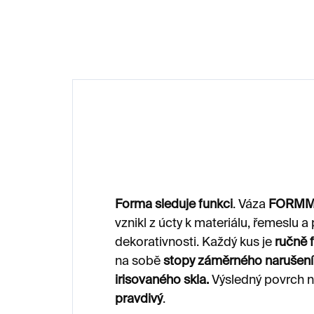
55 000 Kč
Forma sleduje funkci
. Váza
FORM
vznikl z úcty k materiálu, řemeslu a 
dekorativnosti.
Každý kus je
ručně 
na sobě
stopy záměrného narušení
irisovaného skla.
Výsledný povrch n
pravdivý
.