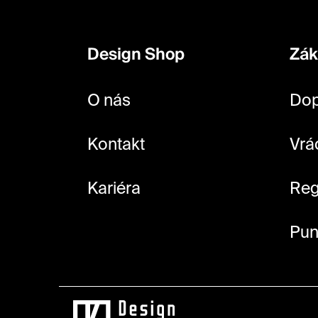
á
p
Design Shop
Zák
a
t
O nás
Dop
í
Kontakt
Vrá
Kariéra
Reg
Pun