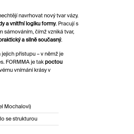
echtějí navrhovat nový tvar vázy.
dy a vnitřní logiku formy
. Pracují s
m sámováním, čímž vzniká tvar,
praktický a silně současný
.
jejich přístupu – v němž je
oces. FORMMA je tak
poctou
novému vnímání krásy v
el Mochalovi)
o se strukturou