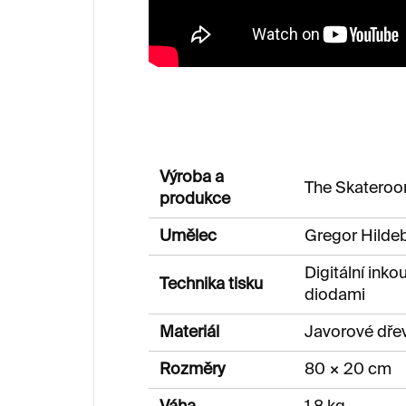
Výroba a
The Skatero
produkce
Umělec
Gregor Hilde
Digitální inko
Technika tisku
diodami
Materiál
Javorové dře
Rozměry
80 × 20 cm