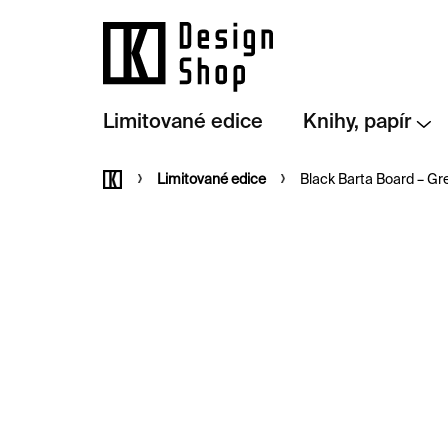
Přejít
na
obsah
Limitované edice
Knihy, papír
Domů
Limitované edice
Black Barta Board – Gr