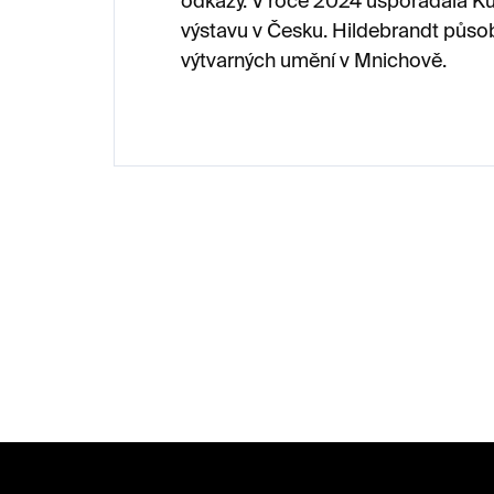
odkazy. V roce 2024 uspořádala Kun
výstavu v Česku. Hildebrandt působ
výtvarných umění v Mnichově.
Z