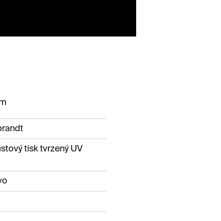
om
brandt
ustový tisk tvrzený UV
vo