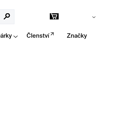
Prázdný košík
Hledat
Nákupní
košík
Dárky
Členství
Značky
Přidat do košíku
oardové desky
od Gregora Hildebrandta ve