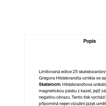
6 600 Kč
1 
Popis
Limitovaná edice 25 skateboardový
Gregora Hildebrandta vznikla ve s
Skateroom
. Hildebrandtova unikátn
magnetickou pásku z kazet, jejíž z
negativu obrazu. Tento tisk vychází
připomíná nejen vizuální jazyk umě