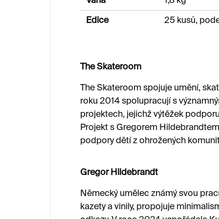
Váha
1,8 kg
Edice
25 kusů, pod
The Skateroom
The Skateroom spojuje umění, skat
roku 2014 spolupracují s významným
projektech, jejichž výtěžek podporu
Projekt s Gregorem Hildebrandtem p
podpory dětí z ohrožených komunit
Gregor Hildebrandt
Německý umělec známý svou prací 
kazety a vinily, propojuje minimalis