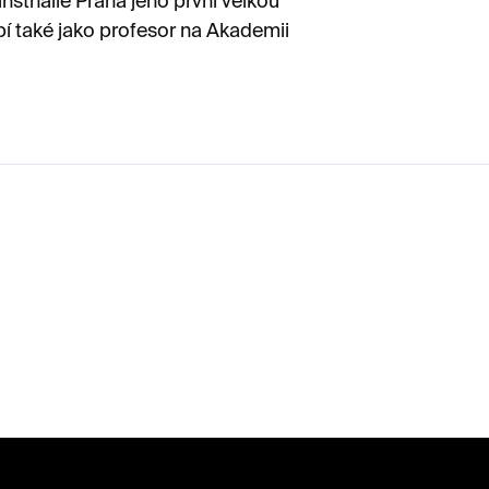
sthalle Praha jeho první velkou
í také jako profesor na Akademii