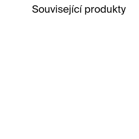
Související produkty
SKLADEM
Barta Board – Gregor
Gr
Hildebrandt
Bli
Ye