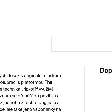
podepsaná
200 Kč
1 500 Kč
Dop
ch desek s originálním tiskem
polupráci s platformou
The
í technika „rip-off“ využívá
áznam se přenáší do pozitivu a
 z jednoho z těchto originálů a
lce, ale také jeho vzpomínky na