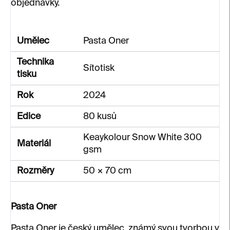
objednávky.
Umělec
Pasta Oner
Technika
Sítotisk
tisku
Rok
2024
Edice
80 kusů
Keaykolour Snow White 300
Materiál
gsm
Rozměry
50 × 70 cm
Pasta Oner
Pasta Oner je český umělec, známý svou tvorbou v