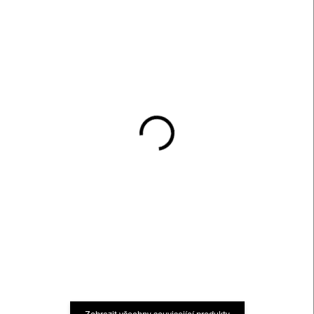
SKLADEM
SKLADEM
Now More Than Ever –
Now More Than Ever –
sada 3 printů – Pasta
červená/žlutá – Pasta
Oner
Oner
24 000 Kč
9 000 Kč