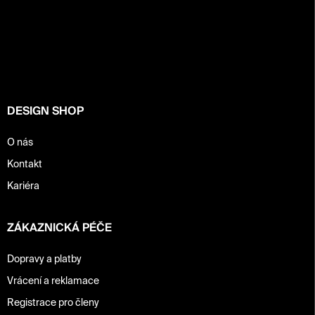
Z
á
p
a
t
í
DESIGN SHOP
O nás
Kontakt
Kariéra
ZÁKAZNICKÁ PÉČE
Dopravy a platby
Vrácení a reklamace
Registrace pro členy