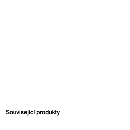
cena:
−
+
Přidat do košíku
Limitovaná edice Now More Than Ever
od umělce
Pasta Onera reaguje na aktuální téma svobody.
Printy ve třech barevných variantách, každý s
certifikátem a podpisem, vycházejí v sérii 80
kusů. Tato edice je k dispozici exkluzivně v
Kunsthalle Praha Design Shop.
DETAILNÍ INFORMACE
ZEPTAT SE
Související produkty