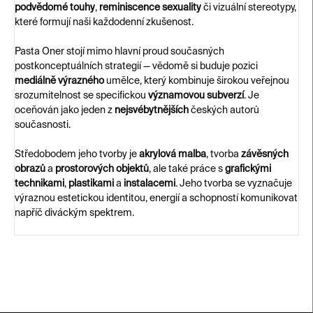
podvědomé touhy
,
reminiscence sexuality
či vizuální stereotypy,
které formují naši každodenní zkušenost.
Pasta Oner stojí mimo hlavní proud současných
postkonceptuálních strategií — vědomě si buduje pozici
mediálně výrazného
umělce, který kombinuje širokou veřejnou
srozumitelnost se specifickou
významovou subverzí
. Je
oceňován jako jeden z
nejsvébytnějších
českých autorů
současnosti.
Středobodem jeho tvorby je
akrylová malba
, tvorba
závěsných
obrazů
a
prostorových objektů
, ale také práce s
grafickými
technikami
,
plastikami
a
instalacemi
. Jeho tvorba se vyznačuje
výraznou estetickou identitou, energií a schopností komunikovat
napříč diváckým spektrem.