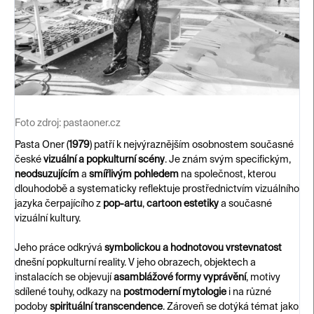
Foto zdroj:
pastaoner.cz
Pasta Oner (
1979
) patří k nejvýraznějším osobnostem současné
české
vizuální a popkulturní scény
. Je znám svým specifickým,
neodsuzujícím
a
smířlivým pohledem
na společnost, kterou
dlouhodobě a systematicky reflektuje prostřednictvím vizuálního
jazyka čerpajícího z
pop-artu
,
cartoon estetiky
a současné
vizuální kultury.
Jeho práce odkrývá
symbolickou a hodnotovou vrstevnatost
dnešní popkulturní reality. V jeho obrazech, objektech a
instalacích se objevují
asamblážové formy vyprávění
, motivy
sdílené touhy, odkazy na
postmoderní mytologie
i na různé
podoby
spirituální transcendence
. Zároveň se dotýká témat jako