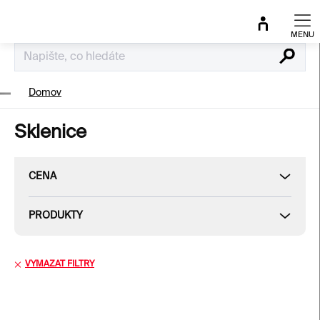
Přejít
na
obsah
Hledat
Domov
Sklenice
CENA
PRODUKTY
VYMAZAT FILTRY
V
ý