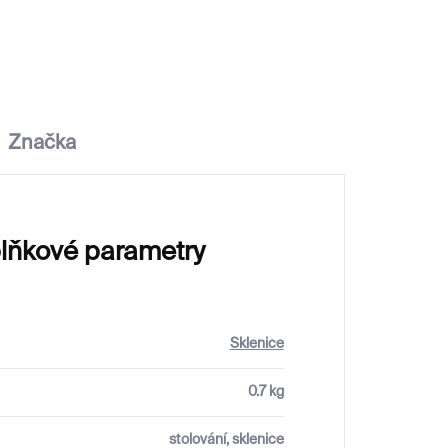
6 000 Kč
Značka
lňkové parametry
Sklenice
0.7 kg
stolování, sklenice