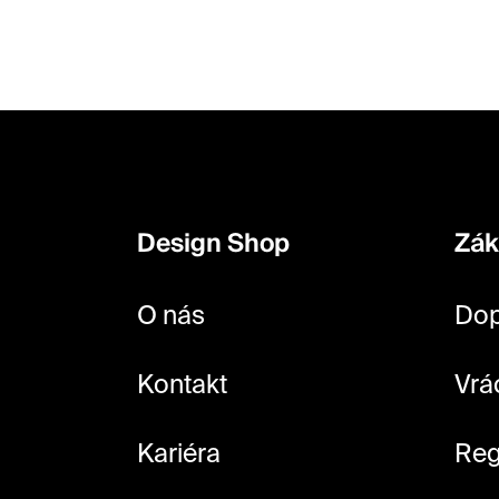
Z
á
p
Design Shop
Zák
a
t
O nás
Dop
í
Kontakt
Vrá
Kariéra
Reg