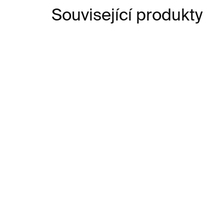
Související produkty
SKLADEM
Sklenice na víno
Sk
Bubbles – duhové, 2 ks
Bub