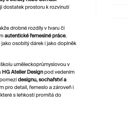
ji dostatek prostoru k rozvinutí
takže drobné rozdíly v tvaru či
em
autentické řemeslné práce
.
jako osobitý dárek i jako doplněk
 školu uměleckoprůmyslovou v
s
HG Atelier Design
pod vedením
a pomezí
designu, sochařství a
m pro detail, řemeslo a zároveň i
, které s lehkostí promítá do