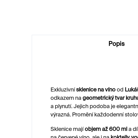
3 700 Kč
2 
Popis
Exkluzivní
sklenice na víno
od
Luká
odkazem na
geometrický tvar kruh
a plynutí. Jejich podoba je elegantn
výrazná. Promění každodenní stolo
Sklenice mají
objem až 600 ml
a dí
na červené víno, ale i na
koktejly, v