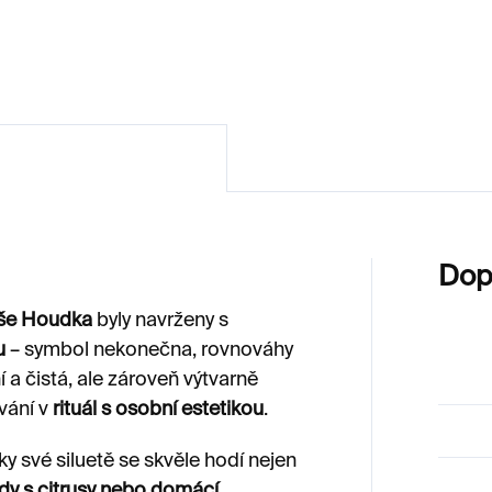
700 Kč
2 700 Kč
Dop
še Houdka
byly navrženy s
u
– symbol nekonečna, rovnováhy
í a čistá, ale zároveň výtvarně
vání v
rituál s osobní estetikou
.
ky své siluetě se skvěle hodí nejen
ody s citrusy nebo domácí