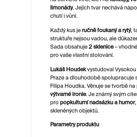
limonády
. Jejich tvar nechává nápo
chutí i vůní.
Každý kus je
ručně foukaný a rytý
, 
struktuře nejsou vadou, ale důkaz
Sada obsahuje
2 sklenice
– vhodné 
pro vaše vlastní stolování.
Lukáš Houdek
vystudoval Vysokou
Praze a dlouhodobě spolupracuje 
Filipa Houdka. Věnuje se tvorbě n
výtvarné ironie
. Je známý svým cite
pro
popkulturní nadsázku a humor
skleněných objektů.
Parametry produktu