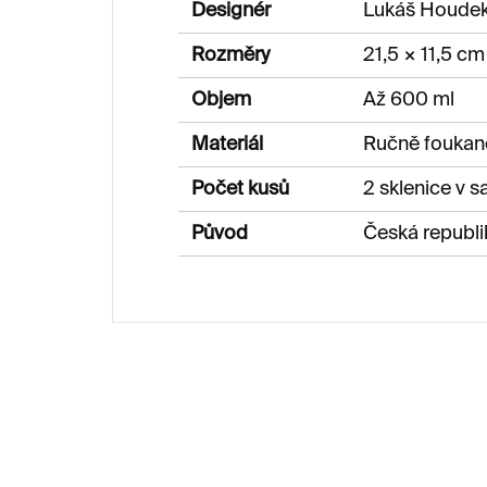
Designér
Lukáš Houde
Rozměry
21,5 × 11,5 cm
Objem
Až 600 ml
Materiál
Ručně foukané
Počet kusů
2 sklenice v s
Původ
Česká republi