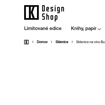
Přejít
na
obsah
Limitované edice
Knihy, papír
Domů
Domov
Sklenice
Sklenice na víno Bu