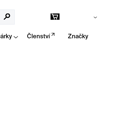
Prázdný košík
Hledat
Nákupní
košík
Dárky
Členství
Značky
ené víno
inspirovaný tvarem kruhu – ručně
Houdka s objemem až 600 ml. Sada se
ní dárek nebo doplněk slavnostní tabule
–
e i na koktejly, vodu nebo limonádu.