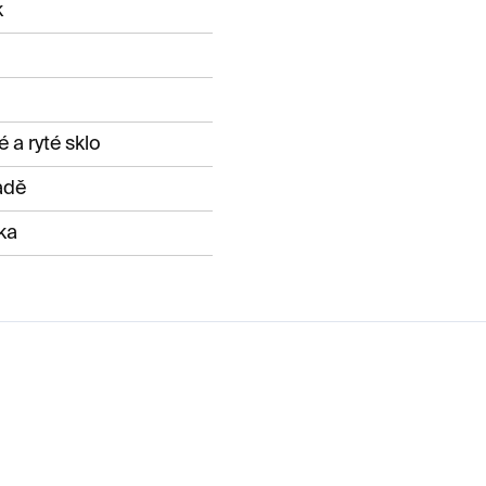
k
 a ryté sklo
adě
ka