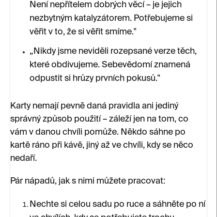
Není nepřítelem dobrých věcí – je jejich
nezbytným katalyzátorem. Potřebujeme si
věřit v to, že si věřit smíme."
„Nikdy jsme neviděli rozepsané verze těch,
které obdivujeme. Sebevědomí znamená
odpustit si hrůzy prvních pokusů."
Karty nemají pevně daná pravidla ani jediný
správný způsob použití – záleží jen na tom, co
vám v danou chvíli pomůže. Někdo sáhne po
kartě ráno při kávě, jiný až ve chvíli, kdy se něco
nedaří.
Pár nápadů, jak s nimi můžete pracovat:
Nechte si celou sadu po ruce a sáhněte po ní