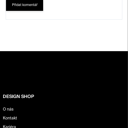
Přidat komentář
Z
á
p
a
t
í
DESIGN SHOP
O nás
Kontakt
Kariéra