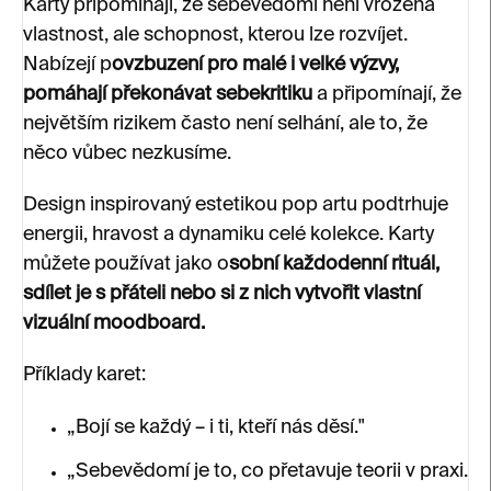
Karty připomínají, že sebevědomí není vrozená
vlastnost, ale schopnost, kterou lze rozvíjet.
Nabízejí p
ovzbuzení pro malé i velké výzvy,
pomáhají překonávat sebekritiku
a připomínají, že
největším rizikem často není selhání, ale to, že
něco vůbec nezkusíme.
Design inspirovaný estetikou pop artu podtrhuje
energii, hravost a dynamiku celé kolekce. Karty
můžete používat jako o
sobní každodenní rituál,
sdílet je s přáteli nebo si z nich vytvořit vlastní
vizuální moodboard.
Příklady karet:
„Bojí se každý – i ti, kteří nás děsí."
„Sebevědomí je to, co přetavuje teorii v praxi.