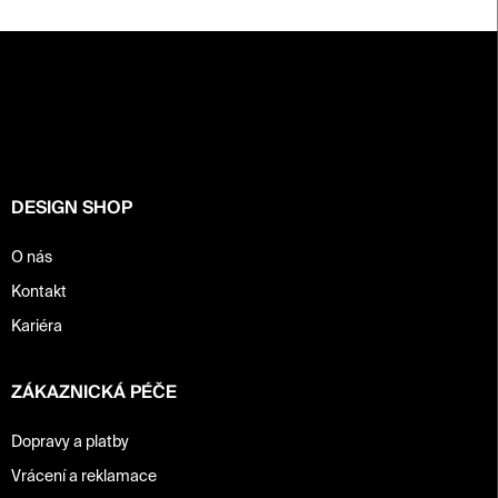
Z
á
p
a
t
í
DESIGN SHOP
O nás
Kontakt
Kariéra
ZÁKAZNICKÁ PÉČE
Dopravy a platby
Vrácení a reklamace