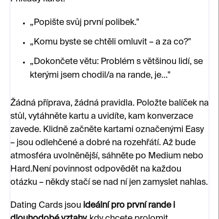
„Popište svůj první polibek."
„Komu byste se chtěli omluvit – a za co?"
„Dokončete větu: Problém s většinou lidí, se
kterými jsem chodil/a na rande, je…"
Žádná příprava, žádná pravidla. Položte balíček na
stůl, vytáhněte kartu a uvidíte, kam konverzace
zavede. Klidně začněte kartami označenými Easy
– jsou odlehčené a dobré na rozehřátí. Až bude
atmosféra uvolněnější, sáhněte po Medium nebo
Hard.Není povinnost odpovědět na každou
otázku – někdy stačí se nad ní jen zamyslet nahlas.
Dating Cards jsou
ideální pro první rande i
dlouhodobé vztahy,
kdy chcete prolomit