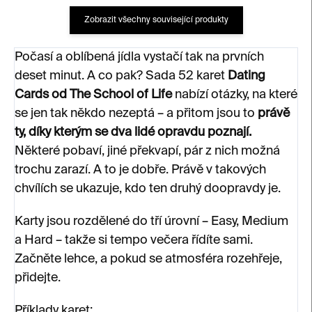
Zobrazit všechny související produkty
Počasí a oblíbená jídla vystačí tak na prvních
deset minut. A co pak? Sada 52 karet
Dating
Cards od The School of Life
nabízí otázky, na které
se jen tak někdo nezeptá – a přitom jsou to
právě
ty, díky kterým se dva lidé opravdu poznají.
Některé pobaví, jiné překvapí, pár z nich možná
trochu zarazí. A to je dobře. Právě v takových
chvílích se ukazuje, kdo ten druhý doopravdy je.
Karty jsou rozdělené do tří úrovní – Easy, Medium
a Hard – takže si tempo večera řídíte sami.
Začněte lehce, a pokud se atmosféra rozehřeje,
přidejte.
Příklady karet: