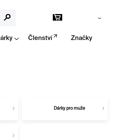
Prázdný košík
Hledat
Nákupní
košík
Dárky
Členství
Značky
Dárky pro muže