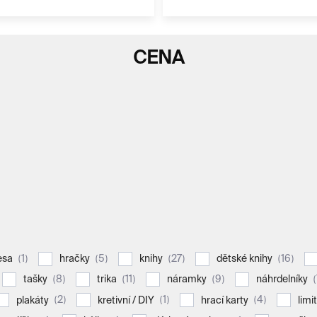
CENA
1
5
27
16
esa
hračky
knihy
dětské knihy
8
11
9
tašky
trika
náramky
náhrdelníky
2
1
4
plakáty
kretivní / DIY
hrací karty
limi