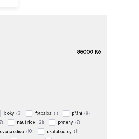
85000
Kč
3
1
8
bloky
fotoalba
přání
7
21
7
náušnice
prsteny
10
1
tované edice
skateboardy