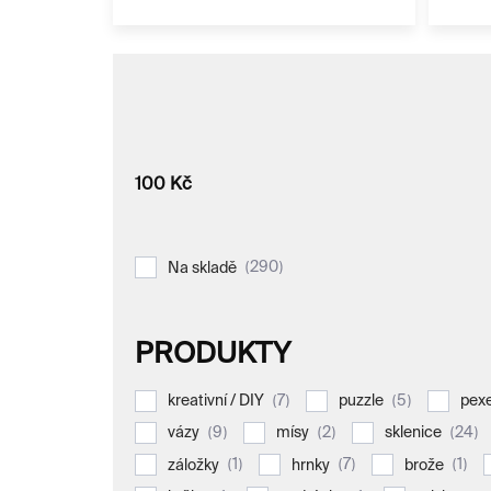
100
Kč
290
Na skladě
PRODUKTY
7
5
kreativní / DIY
puzzle
pex
9
2
24
vázy
mísy
sklenice
1
7
1
záložky
hrnky
brože