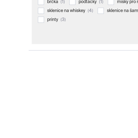
1
1
brčka
podtácky
misky pro
4
sklenice na whiskey
sklenice na ša
3
printy
V
ý
p
i
s
p
r