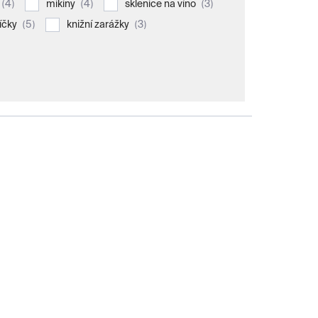
4
4
3
mikiny
sklenice na víno
5
3
íčky
knižní zarážky