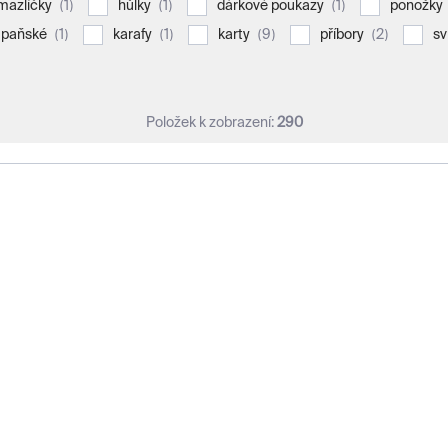
1
1
1
 mazlíčky
hůlky
dárkové poukazy
ponožky
1
1
9
2
mpaňské
karafy
karty
příbory
sv
Položek k zobrazení:
290