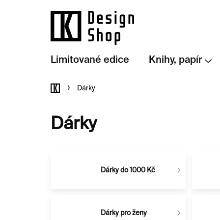
Přejít
na
obsah
Limitované edice
Knihy, papír
Domů
Dárky
Dárky
Dárky do 1000 Kč
Dárky pro ženy