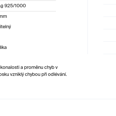
 Ag 925/1000
 mm
itelný
ika
konalosti a proměnu chyb v
vosku vzniklý chybou při odlévání.