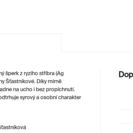
900 Kč
4 200 Kč
 šperk z ryzího stříbra (Ag
Dop
y Šťastníkové. Díky mírně
padne na ucho i bez propíchnutí.
odtrhuje syrový a osobní charakter
ťastníková