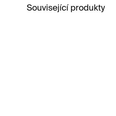
Související produkty
SKLADEM
Earcuff AWRY Bold –
Pr
stříbro
stř