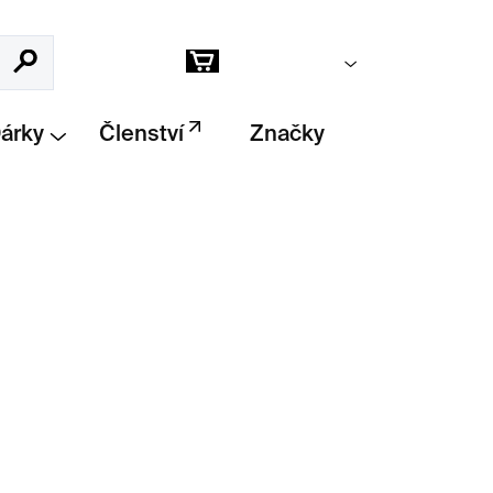
Prázdný košík
Hledat
Nákupní
košík
Dárky
Členství
Značky
Přidat do košíku
gdaleny Šťastníkové, minimalistický prvek