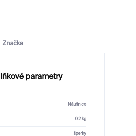
6 000 Kč
Značka
lňkové parametry
Náušnice
0.2 kg
šperky