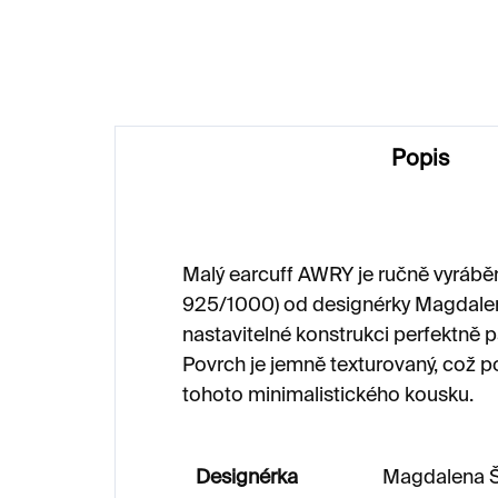
3 000 Kč
3 
Popis
Malý earcuff AWRY je ručně vyráběný
925/1000) od designérky Magdalen
nastavitelné konstrukci perfektně 
Povrch je jemně texturovaný, což p
tohoto minimalistického kousku.
Designérka
Magdalena Š