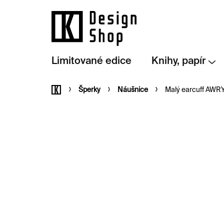
Přejít
na
obsah
Limitované edice
Knihy, papír
Domů
Šperky
Náušnice
Malý earcuff AWRY 