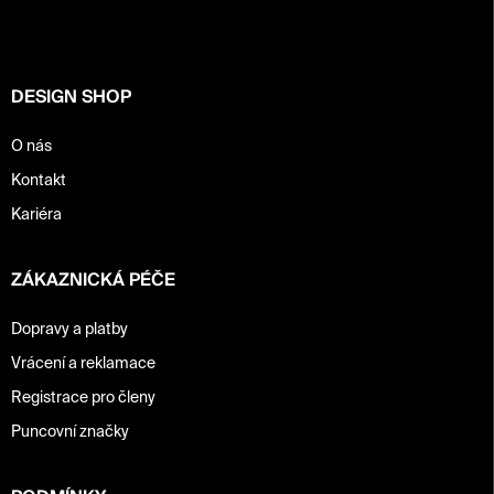
a
t
í
DESIGN SHOP
O nás
Kontakt
Kariéra
ZÁKAZNICKÁ PÉČE
Dopravy a platby
Vrácení a reklamace
Registrace pro členy
Puncovní značky