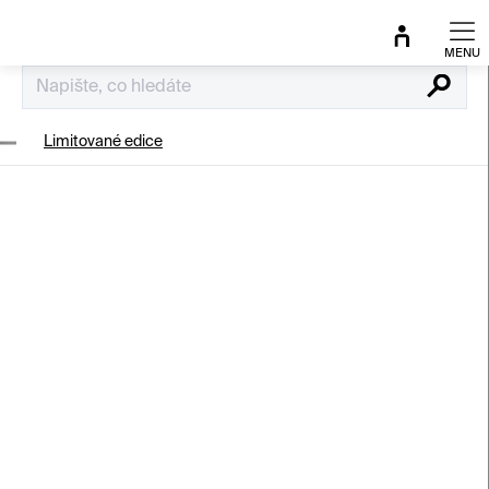
Přejít
na
obsah
Hledat
Limitované edice