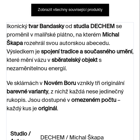
Zobrazit všechny související produkty
Ikonický
tvar Bandasky
od
studia DECHEM
se
proměnil v malířské plátno, na kterém
Michal
Škapa
rozehrál svou autorskou abecedu.
Výsledkem je
spojení tradice a současného umění
,
které mění vázu v
sběratelský objekt
s
nezaměnitelnou energií.
Ve sklárnách v
Novém Boru
vznikly tři originální
barevné varianty
, z nichž každá nese jedinečný
rukopis. Jsou dostupné v
omezeném počtu
–
každý kus je
originál
.
Studio /
DECHEM / Michal Škapa