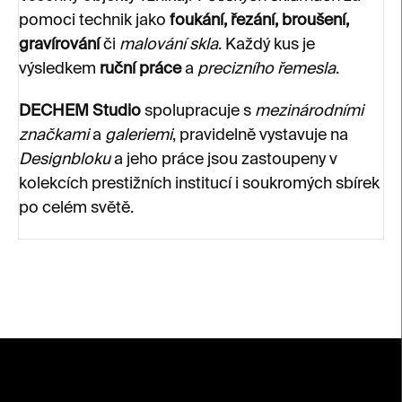
pomoci technik jako
foukání, řezání, broušení,
gravírování
či
malování skla
. Každý kus je
výsledkem
ruční práce
a
precizního řemesla
.
DECHEM Studio
spolupracuje s
mezinárodními
značkami
a
galeriemi
, pravidelně vystavuje na
Designbloku
a jeho práce jsou zastoupeny v
kolekcích prestižních institucí i soukromých sbírek
po celém světě.
Z
á
p