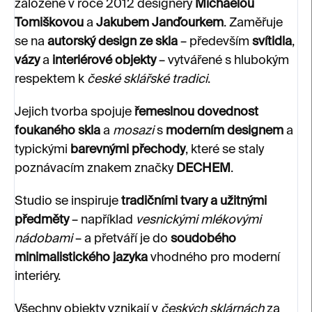
založené v roce 2012 designéry
Michaelou
Tomiškovou
a
Jakubem Janďourkem
. Zaměřuje
se na
autorský design ze skla
– především
svítidla
,
vázy
a
interiérové objekty
– vytvářené s hlubokým
respektem k
české sklářské tradici
.
Jejich tvorba spojuje
řemeslnou dovednost
foukaného skla
a
mosazi
s
moderním designem
a
typickými
barevnými přechody
, které se staly
poznávacím znakem značky
DECHEM
.
Studio se inspiruje
tradičními tvary a užitnými
předměty
– například
vesnickými mlékovými
nádobami
– a přetváří je do
soudobého
minimalistického jazyka
vhodného pro moderní
interiéry.
Všechny objekty vznikají v
českých sklárnách
za