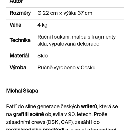
Autor
Rozměry
Ø 22 cm × výška 37 cm
Váha
4 kg
Ruční foukání, malba s fragmenty
Technika
skla, vypalovaná dekorace
Materiál
Sklo
Výroba
Ručně vyrobeno v Česku
Michal Škapa
Patří do silné generace českých
writerů
, která se
na
graffiti scéně
objevila v 90. letech. Prošel
zásadními crews (DSK, CAP), zasáhl i do