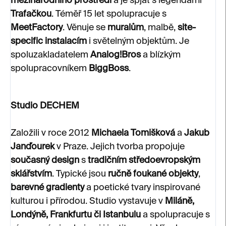
mezinárodního prostředí
a je spjat s legendární
Trafačkou
. Téměř 15 let spolupracuje s
MeetFactory
. Věnuje se
muralům
, malbě,
site-
specific instalacím
i světelným objektům. Je
spoluzakladatelem
Analog!Bros
a blízkým
spolupracovníkem
BiggBoss
.
Studio DECHEM
Založili v roce 2012
Michaela Tomišková
a
Jakub
Janďourek
v Praze. Jejich tvorba propojuje
současný design
s
tradičním středoevropským
sklářstvím
. Typické jsou
ručně foukané objekty
,
barevné gradienty
a poetické tvary inspirované
kulturou i přírodou. Studio vystavuje v
Miláně,
Londýně, Frankfurtu či Istanbulu
a spolupracuje s