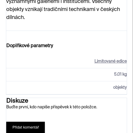
významnými galeriemi i institucemi. Všechny
objekty vznikají tradičními technikami v českých
dílnách.
Doplňkové parametry
Limitované edice
5.01 kg
objekty
Diskuze
Buďte první, kdo napíše příspěvek k této položce.
Přidat komentář