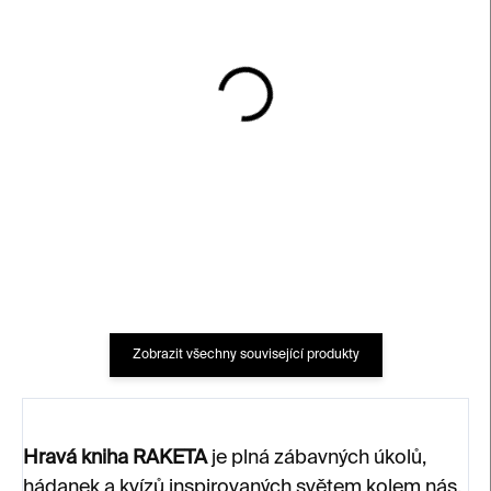
SKLADEM
SKLADEM
Dodělej si knihu
Pod stanem
440 Kč
300 Kč
Zobrazit všechny související produkty
Hravá kniha RAKETA
je plná zábavných úkolů,
hádanek a kvízů inspirovaných světem kolem nás.