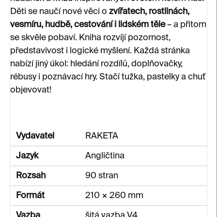
Děti se naučí nové věci o
zvířatech, rostlinách,
vesmíru, hudbě, cestování i lidském těle
– a přitom
se skvěle pobaví. Kniha rozvíjí pozornost,
představivost i logické myšlení. Každá stránka
nabízí jiný úkol: hledání rozdílů, doplňovačky,
rébusy i poznávací hry. Stačí tužka, pastelky a chuť
objevovat!
Vydavatel
RAKETA
Jazyk
Angličtina
Rozsah
90 stran
Formát
210 × 260 mm
Vazba
šitá vazba V4