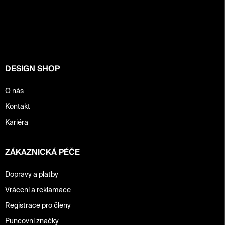
á
p
a
t
í
DESIGN SHOP
O nás
Kontakt
Kariéra
ZÁKAZNICKÁ PÉČE
Dopravy a platby
Vrácení a reklamace
Registrace pro členy
Puncovní značky