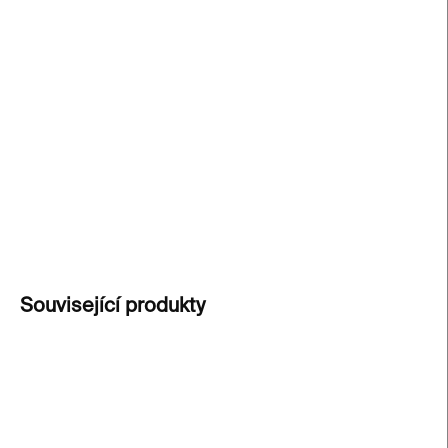
−
+
Přidat do košíku
Anglická verze populární Hravé knihy RAKETA
přináší výběr
nejlepších kvízů, hádanek a her
z
tematických čísel časopisu. Ideální pro
děti i
studenty angličtiny
– zábava i učení v jednom!
DETAILNÍ INFORMACE
ZEPTAT SE
Související produkty