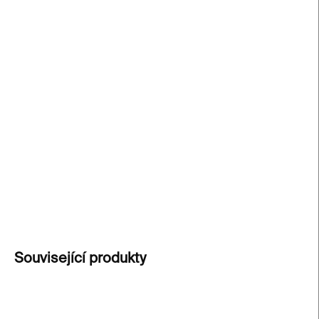
cena:
−
+
Přidat do košíku
Unikátní
ledvinka z recyklovaných bannerů
Kunsthalle Praha
, ručně vyrobená v Česku. Každý
kus je
originál
, který propojuje
umění, design a
udržitelný životní styl
. Tento kousek jinde
nenajdete.
DETAILNÍ INFORMACE
ZEPTAT SE
Související produkty