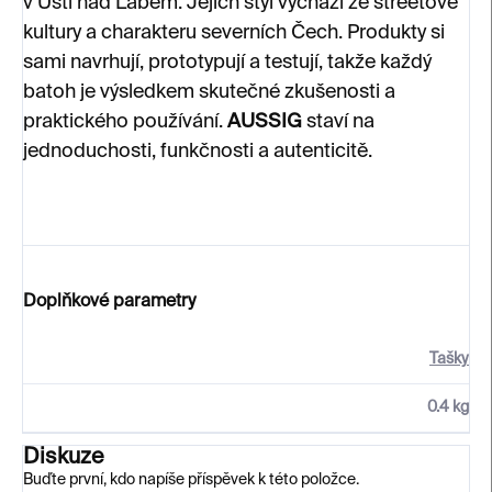
v Ústí nad Labem. Jejich styl vychází ze streetové
kultury a charakteru severních Čech. Produkty si
sami navrhují, prototypují a testují, takže každý
batoh je výsledkem skutečné zkušenosti a
praktického používání.
AUSSIG
staví na
jednoduchosti, funkčnosti a autenticitě.
Doplňkové parametry
Tašky
0.4 kg
Diskuze
Buďte první, kdo napíše příspěvek k této položce.