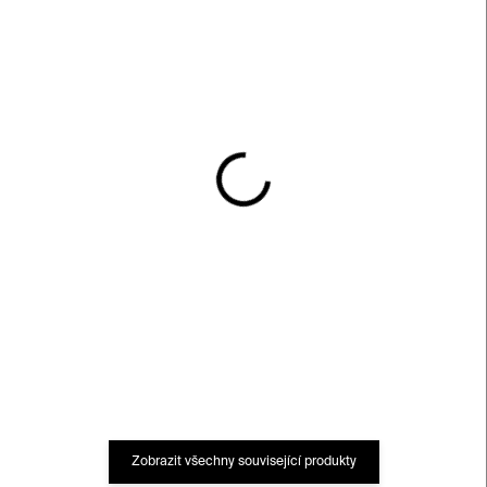
SKLADEM
SKLADEM
Dárkový poukaz v
Taška Kunsthalle Praha –
hodnotě 500 Kč |
černá / tyrkysová
Kunsthalle Praha
490 Kč
500 Kč
Zobrazit všechny související produkty