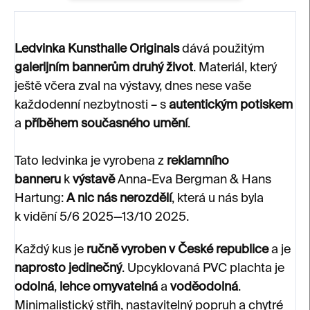
Ledvinka Kunsthalle Originals
dává použitým
galerijním bannerům
druhý život
. Materiál, který
ještě včera zval na výstavy, dnes nese vaše
každodenní nezbytnosti – s
autentickým potiskem
a
příběhem současného umění
.
Tato ledvinka je vyrobena z
reklamního
banneru
k
výstavě
Anna-Eva Bergman & Hans
Hartung:
A nic nás nerozdělí
, která u nás byla
k vidění 5/6 2025—13/10 2025.
Každý kus je
ručně vyroben v České republice
a je
naprosto jedinečný
. Upcyklovaná PVC plachta je
odolná
,
lehce omyvatelná
a
voděodolná
.
Minimalistický střih, nastavitelný popruh a chytré