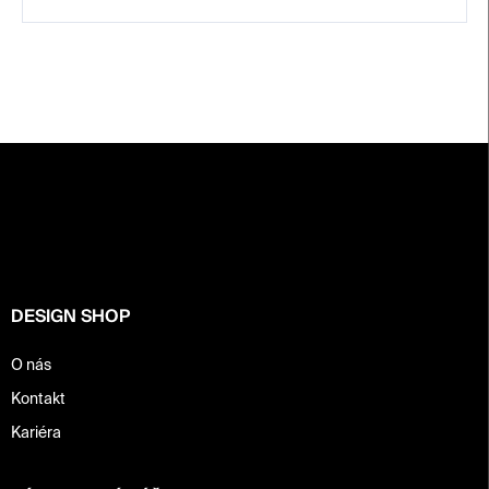
Z
á
p
a
t
í
DESIGN SHOP
O nás
Kontakt
Kariéra