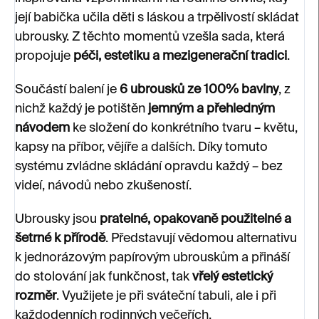
její babička učila děti s láskou a trpělivostí skládat
ubrousky. Z těchto momentů vzešla sada, která
propojuje
péči, estetiku a mezigenerační tradici
.
Součástí balení je
6 ubrousků ze 100% bavlny
, z
nichž každý je potištěn
jemným a přehledným
návodem
ke složení do konkrétního tvaru – květu,
kapsy na příbor, vějíře a dalších. Díky tomuto
systému zvládne skládání opravdu každý – bez
videí, návodů nebo zkušeností.
Ubrousky jsou
pratelné, opakovaně použitelné a
šetrné k přírodě
. Představují vědomou alternativu
k jednorázovým papírovým ubrouskům a přináší
do stolování jak funkčnost, tak
vřelý estetický
rozměr
. Využijete je při sváteční tabuli, ale i při
každodenních rodinných večeřích.