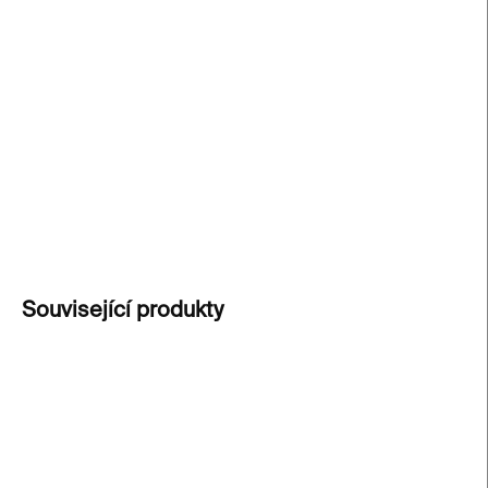
Sada 6 bavlněných ubrousků
s návodem na
skládání – vzpomínka na rodinné tradice a cesta k
udržitelnému stolování. Ubrousky jsou
pratelné,
opakovaně použitelné a šetrné k přírodě
. Využijete
je při sváteční tabuli, ale i při každodenních
rodinných večeřích.
DETAILNÍ INFORMACE
ZEPTAT SE
Související produkty