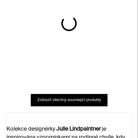
SKLADEM
SKLADEM
Duhové hůlky – sada 12
Sada podtácků Doodle
párů
500 Kč
1 200 Kč
Zobrazit všechny související produkty
Kolekce designérky
Julie Lindpaintner
je
inspirována vzpomínkami na rodinné chvíle, kdy