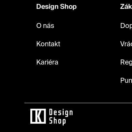
p
Design Shop
Zák
a
t
O nás
Dop
í
Kontakt
Vrá
Kariéra
Reg
Pun