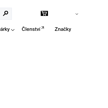
Prázdný košík
Hledat
Nákupní
košík
Dárky
Členství
Značky
d designéra
Patricka Martineze
, která
lování v poetický a surrealistický
vírování
drobného občerstvení, oříšků,
stolování
.