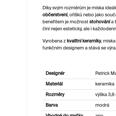
Díky svým rozměrům je miska ideál
občerstvení
, oříšků nebo jako sou
benefitem je možnost
stohování
a 
činí nejen estetický, ale i každoden
Vyrobena z
kvalitní keramiky
, miska
funkčním designem a stává se výra
Designér
Patrick M
Materiál
keramika
Rozměry
výška 3,8
Barva
modrá
Vhodné do myčky
ano