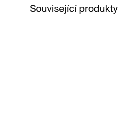
Související produkty
SKLADEM
Keramická miska La
Ke
Maison Inondée – bílá
Ma
bíl