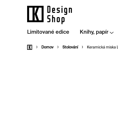
Přejít
na
obsah
Limitované edice
Knihy, papír
Domů
Domov
Stolování
Keramická miska 