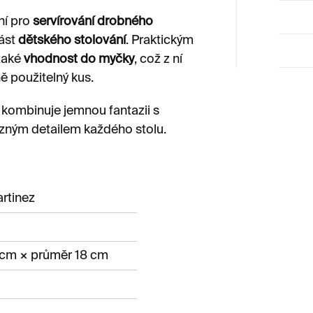
ní pro
servírování drobného
část
dětského stolování
. Praktickým
také
vhodnost do myčky
, což z ní
ně použitelný kus.
 kombinuje jemnou fantazii s
zným detailem každého stolu.
artinez
 cm × průměr 18 cm