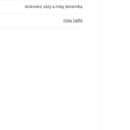
stolování, vázy a mísy, keramika
mísy
,
talíře