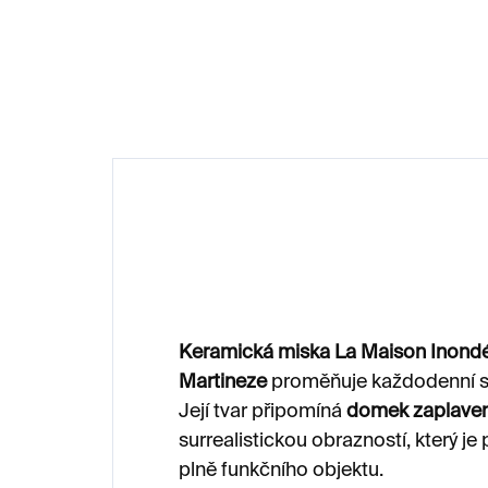
1 200 Kč
2 
Keramická miska La Maison Inond
Martineze
proměňuje každodenní s
Její tvar připomíná
domek zaplave
surrealistickou obrazností, který je
plně funkčního objektu.