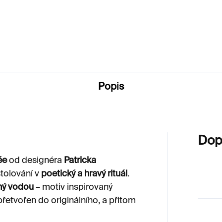
400 Kč
Popis
Dop
ée
od designéra
Patricka
tolování v
poetický a hravý rituál
.
ný vodou
– motiv inspirovaný
 přetvořen do originálního, a přitom