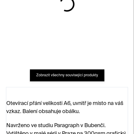
SKLADEM
SKLADEM
Thank you
Thank you, I’m lucky
100 Kč
100 Kč
Zobrazit všechny související produkty
Otevírací přání velikosti A6, uvnitř je místo na váš
vzkaz. Balení obsahuje obálku.
Navrženo ve studiu Paragraph v Bubenči.
Vytištěno v malé sérii v Praze na 300gsm grafický