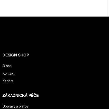
Z
á
p
a
t
í
DESIGN SHOP
O nás
Kontakt
Kariéra
ZÁKAZNICKÁ PÉČE
Dopravy a platby