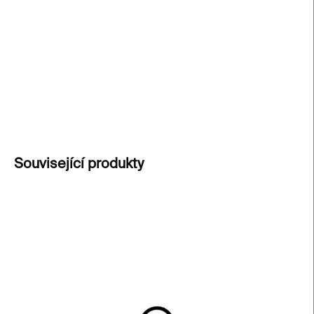
cena:
Autorské přání s obálkou
vytištěné v Praze na
ekologický papír Munken.
Design od studia
Paragraph
, ručně vyráběno v malé sérii.
DETAILNÍ INFORMACE
ZEPTAT SE
Související produkty