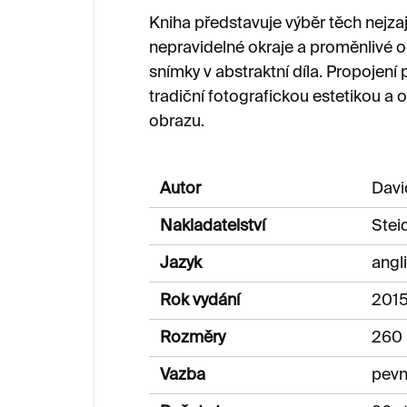
Kniha představuje výběr těch nejzají
nepravidelné okraje a proměnlivé 
snímky v abstraktní díla. Propojení
tradiční fotografickou estetikou a
obrazu.
Autor
Davi
Nakladatelství
Stei
Jazyk
angl
Rok vydání
201
Rozměry
260
Vazba
pev