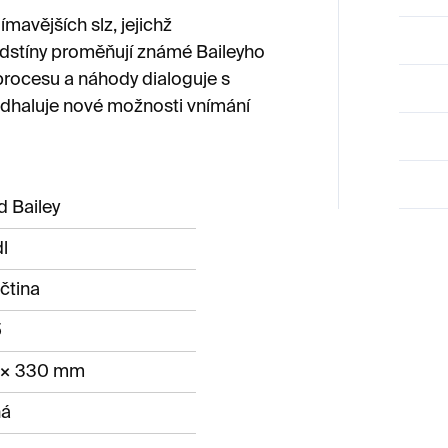
mavějších slz, jejichž
odstíny proměňují známé Baileyho
 procesu a náhody dialoguje s
 odhaluje nové možnosti vnímání
d Bailey
dl
ičtina
5
 × 330 mm
ná