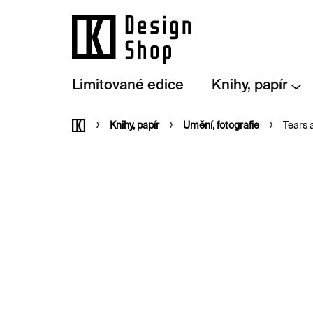
Přejít
na
obsah
Limitované edice
Knihy, papír
Domů
Knihy, papír
Umění, fotografie
Tears 