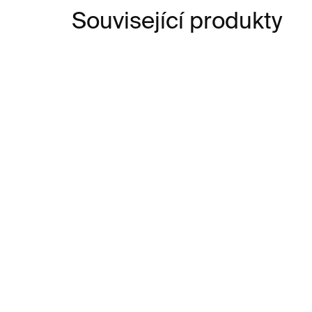
Související produkty
SKLADEM
David Bailey: Naga Hills
Ho
Ph
1 100 Kč