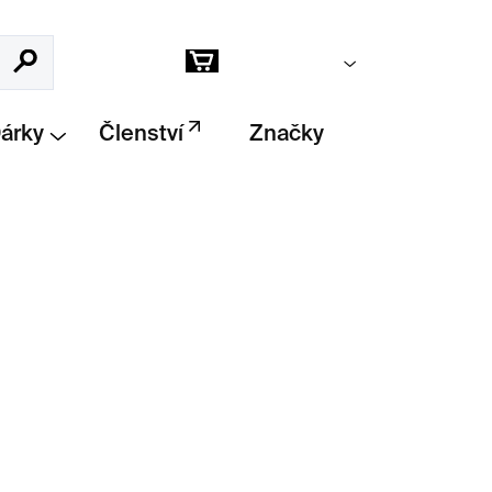
Prázdný košík
Hledat
Nákupní
košík
Dárky
Členství
Značky
ears
představuje uměleckou kolekci
fa, kde potrhané proužky papíru s různou
nímky v abstraktní kompozice.
Inspirace
fotografie.