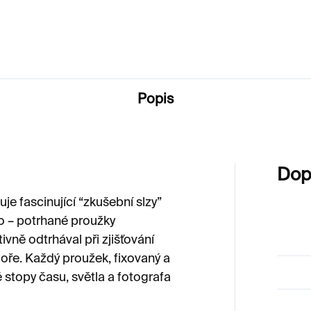
0 Kč
Popis
Dop
je fascinující “zkušební slzy”
o – potrhané proužky
ivně odtrhával při zjišťování
oře. Každý proužek, fixovaný a
stopy času, světla a fotografa