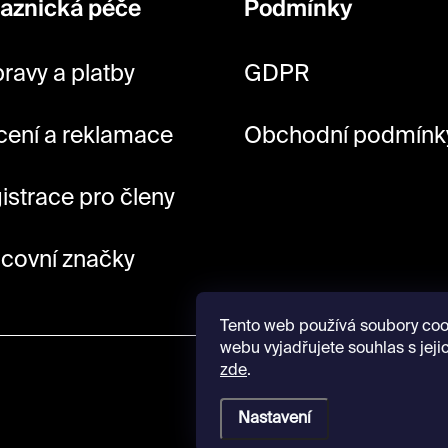
aznická péče
Podmínky
ravy a platby
GDPR
cení a reklamace
Obchodní podmínk
istrace pro členy
covní značky
Tento web používá soubory coo
webu vyjadřujete souhlas s jeji
zde
.
Nastavení