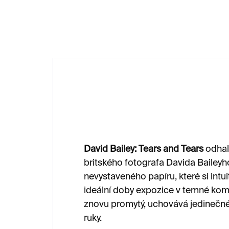
99
David Bailey: Tears and Tears
odhalu
britského fotografa Davida Baileyh
nevystaveného papíru, které si intuit
ideální doby expozice v temné kom
znovu promytý, uchovává jedinečné 
ruky.