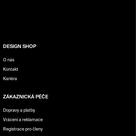
Z
a
á
c
í
p
p
a
r
t
v
í
k
y
DESIGN SHOP
v
ý
p
O nás
i
Kontakt
s
u
Kariéra
ZÁKAZNICKÁ PÉČE
Dopravy a platby
Vrácení a reklamace
Registrace pro členy