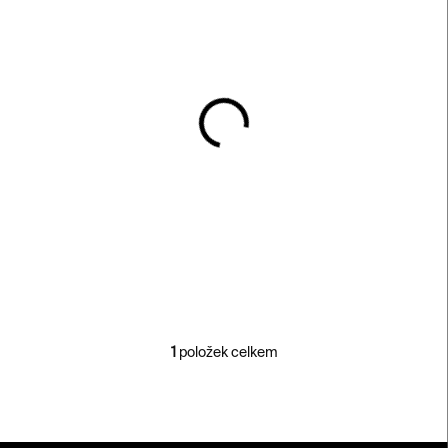
s
p
r
o
d
u
k
SKLADEM
t
Brož Lines – nerezová
ů
ocel
6 000 Kč
1
položek celkem
O
v
l
á
d