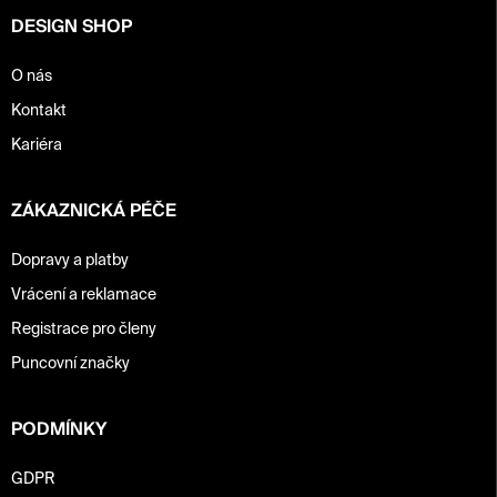
y
DESIGN SHOP
v
ý
p
O nás
i
Kontakt
s
u
Kariéra
ZÁKAZNICKÁ PÉČE
Dopravy a platby
Vrácení a reklamace
Registrace pro členy
Puncovní značky
PODMÍNKY
GDPR