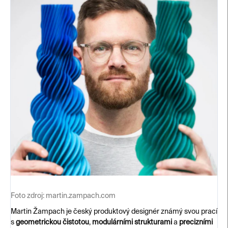
Foto zdroj:
martin.zampach.com
Martin Žampach je český produktový designér známý svou prací
s
geometrickou čistotou
,
modulárními strukturami
a
precizními