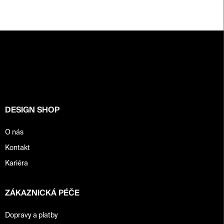
Z
á
p
a
t
í
DESIGN SHOP
O nás
Kontakt
Kariéra
ZÁKAZNICKÁ PÉČE
Dopravy a platby