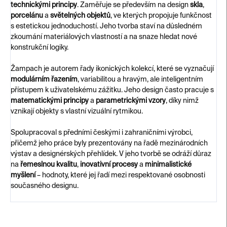
technickými principy
. Zaměřuje se především na design
skla
,
porcelánu
a
světelných objektů
, ve kterých propojuje funkčnost
s estetickou jednoduchostí. Jeho tvorba staví na důsledném
zkoumání materiálových vlastností a na snaze hledat nové
konstrukční logiky.
Žampach je autorem řady ikonických kolekcí, které se vyznačují
modulárním řazením
, variabilitou a hravým, ale inteligentním
přístupem k uživatelskému zážitku. Jeho design často pracuje s
matematickými principy
a
parametrickými vzory
, díky nimž
vznikají objekty s vlastní vizuální rytmikou.
Spolupracoval s předními českými i zahraničními výrobci,
přičemž jeho práce byly prezentovány na řadě mezinárodních
výstav a designérských přehlídek. V jeho tvorbě se odráží důraz
na
řemeslnou kvalitu
,
inovativní procesy
a
minimalistické
myšlení
– hodnoty, které jej řadí mezi respektované osobnosti
současného designu.