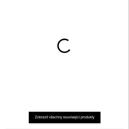
SKLADEM
SKLADEM
Neon Mondri váza
Váza Line Up – barevná
3 500 Kč
2 450 Kč
Zobrazit všechny související produkty