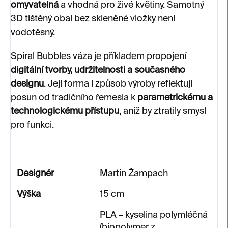
omyvatelná
a vhodná pro živé květiny. Samotný
3D tištěný obal bez skleněné vložky není
vodotěsný.
Spiral Bubbles váza je příkladem propojení
digitální tvorby, udržitelnosti a současného
designu
. Její forma i způsob výroby reflektují
posun od tradičního řemesla k
parametrickému a
technologickému přístupu
, aniž by ztratily smysl
pro funkci.
Designér
Martin Žampach
Výška
15 cm
PLA – kyselina polymléčná
(biopolymer z