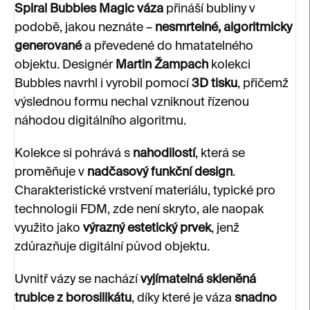
Spiral Bubbles Magic váza
přináší bubliny v
podobě, jakou neznáte –
nesmrtelné, algoritmicky
generované
a převedené do hmatatelného
objektu. Designér
Martin Žampach
kolekci
Bubbles navrhl i vyrobil pomocí
3D tisku
, přičemž
výslednou formu nechal vzniknout řízenou
náhodou digitálního algoritmu.
Kolekce si pohrává s
nahodilostí
, která se
proměňuje v
nadčasový funkční design
.
Charakteristické vrstvení materiálu, typické pro
technologii FDM, zde není skryto, ale naopak
využito jako
výrazný estetický prvek
, jenž
zdůrazňuje digitální původ objektu.
Uvnitř vázy se nachází
vyjímatelná skleněná
trubice z borosilikátu
, díky které je váza
snadno