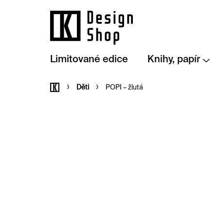
Přejít
na
obsah
Limitované edice
Knihy, papír
Domů
Děti
POPI – žlutá