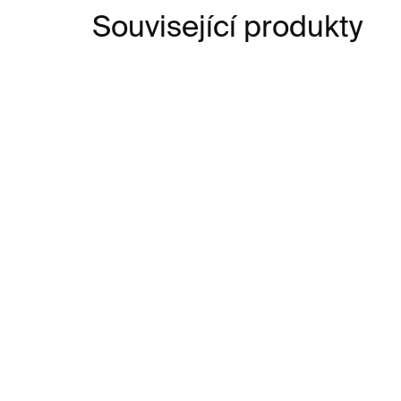
Související produkty
SKLADEM
PUPU – levandulová
LA
430 Kč
77