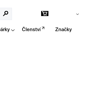
Prázdný košík
Hledat
Nákupní
košík
Dárky
Členství
Značky
Přidat do košíku
áček od značky
Kutulu
, ručně vyrobený v