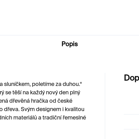
380 Kč
Popis
Dop
a sluníčkem, poletíme za duhou.“
rý se těší na každý nový den plný
bená dřevěná hračka od české
o dřeva. Svým designem i kvalitou
dních materiálů a tradiční řemeslné