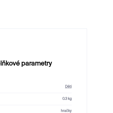
lňkové parametry
Děti
0.3 kg
hračky