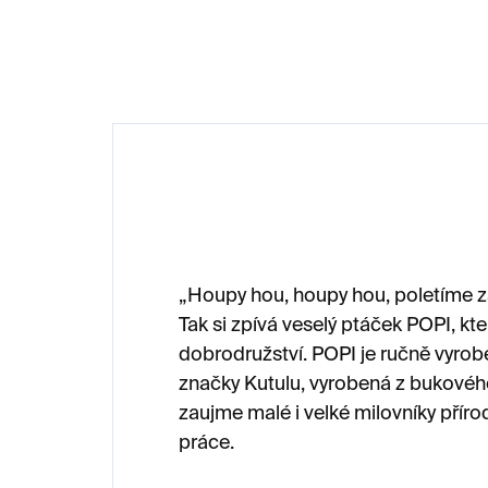
„Houpy hou, houpy hou, poletíme z
Tak si zpívá veselý ptáček POPI, kte
dobrodružství. POPI je ručně vyro
značky Kutulu, vyrobená z bukovéh
zaujme malé i velké milovníky příro
práce.