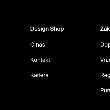
Z
á
p
Design Shop
Zák
a
t
O nás
Dop
í
Kontakt
Vrá
Kariéra
Reg
Pun